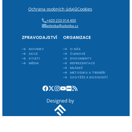
Ochrana osobních údajů
Cookies
+420 233 014 400
atletika@atletika.cz
ZPRAVODAJSTVÍ
ORGANIZACE
NOVINKY
O NÁS
AKCE
ČLENOVÉ
ATLETI
DOKUMENTY
MÉDIA
REPREZENTACE
MLÁDEŽ
METODIKA A TRENÉŘI
SOUTĚŽE A ROZHODČÍ
Designed by