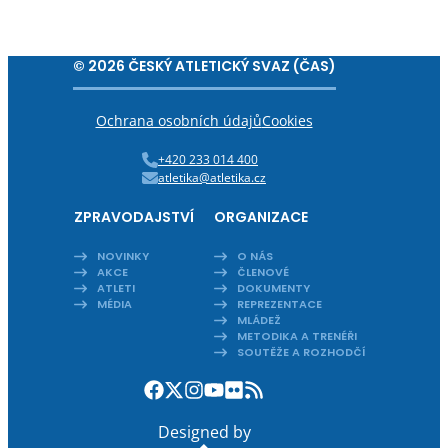
© 2026 ČESKÝ ATLETICKÝ SVAZ (ČAS)
Ochrana osobních údajů
Cookies
+420 233 014 400
atletika@atletika.cz
ZPRAVODAJSTVÍ
ORGANIZACE
NOVINKY
O NÁS
AKCE
ČLENOVÉ
ATLETI
DOKUMENTY
MÉDIA
REPREZENTACE
MLÁDEŽ
METODIKA A TRENÉŘI
SOUTĚŽE A ROZHODČÍ
Designed by