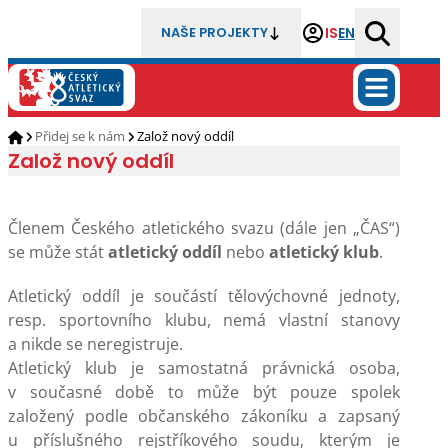
IS
EN
NAŠE PROJEKTY
Přidej se k nám
Založ nový oddíl
Založ nový oddíl
Členem Českého atletického svazu (dále jen „ČAS“)
se může stát
atletický oddíl
nebo
atletický klub
.
Atletický oddíl je součástí tělovýchovné jednoty,
resp. sportovního klubu, nemá vlastní stanovy
a nikde se neregistruje.
Atletický klub je samostatná právnická osoba,
v současné době to může být pouze spolek
založený podle občanského zákoníku a zapsaný
u příslušného rejstříkového soudu, kterým je