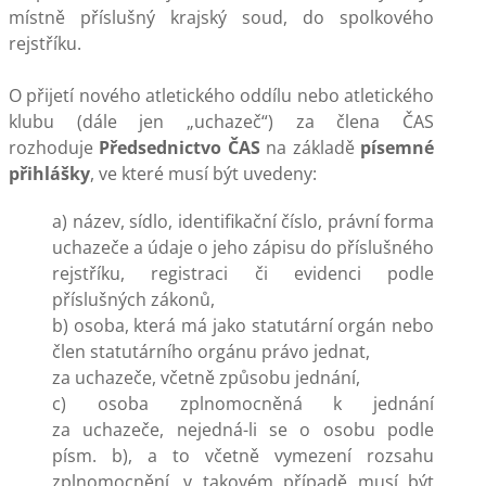
místně příslušný krajský soud, do spolkového
rejstříku.
O přijetí nového atletického oddílu nebo atletického
klubu (dále jen „uchazeč“) za člena ČAS
rozhoduje
Předsednictvo ČAS
na základě
písemné
přihlášky
, ve které musí být uvedeny:
a) název, sídlo, identifikační číslo, právní forma
uchazeče a údaje o jeho zápisu do příslušného
rejstříku, registraci či evidenci podle
příslušných zákonů,
b) osoba, která má jako statutární orgán nebo
člen statutárního orgánu právo jednat,
za uchazeče, včetně způsobu jednání,
c) osoba zplnomocněná k jednání
za uchazeče, nejedná-li se o osobu podle
písm. b), a to včetně vymezení rozsahu
zplnomocnění, v takovém případě musí být