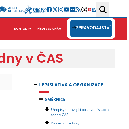
IS
EN
ZPRAVODAJSTVÍ
KONTAKTY
PŘIDEJ SE K NÁM
adny v ČAS
LEGISLATIVA A ORGANIZACE
SMĚRNICE
Předpisy upravující postavení skupin
osob v ČAS
Procesní předpisy