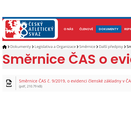
NOVINKY
O NÁS
ČLENOVÉ
KALENDÁŘ AKCÍ
DOKUMENTY
ATLETI
REP
Dokumenty
Legislativa a Organizace
Směrnice
Další předpisy
Sm
Směrnice ČAS o evi
Směrnice ČAS č. 9/2019, o evidenci členské základny v Č
(pdf, 210.79 kB)