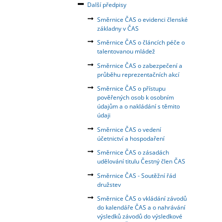
Další předpisy
Směrnice ČAS o evidenci členské
základny v ČAS
Směrnice ČAS o článcích péče o
talentovanou mládež
Směrnice ČAS o zabezpečení a
průběhu reprezentačních akcí
Směrnice ČAS o přístupu
pověřených osob k osobním
údajům a o nakládání s těmito
údaji
Směrnice ČAS o vedení
účetnictví a hospodaření
Směrnice ČAS o zásadách
udělování titulu Čestný člen ČAS
Směrnice ČAS - Soutěžní řád
družstev
Směrnice ČAS o vkládání závodů
do kalendáře ČAS a o nahrávání
výsledků závodů do výsledkové