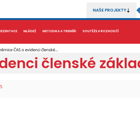
NAŠE PROJEKTY
REZENTACE
MÉDIA
MLÁDEŽ
METODIKA A TRENÉŘI
SOUTĚŽE A ROZHODČÍ
ěrnice ČAS o evidenci členské…
denci členské zákl
AS