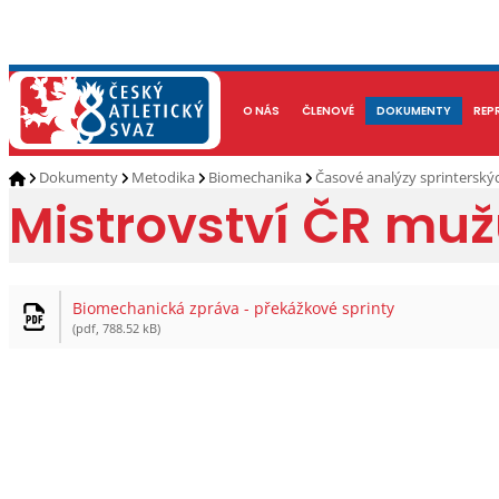
NOVINKY
O NÁS
ČLENOVÉ
KALENDÁŘ AKCÍ
DOKUMENTY
ATLETI
REP
Dokumenty
Metodika
Biomechanika
Časové analýzy sprintersk
Mistrovství ČR muž
Biomechanická zpráva - překážkové sprinty
(pdf, 788.52 kB)