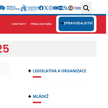
IS
EN
ZPRAVODAJSTVÍ
KONTAKTY
PŘIDEJ SE K NÁM
25
LEGISLATIVA A ORGANIZACE
MLÁDEŽ