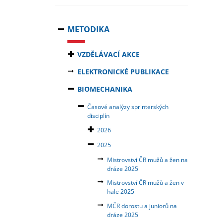
METODIKA
VZDĚLÁVACÍ AKCE
ELEKTRONICKÉ PUBLIKACE
BIOMECHANIKA
Časové analýzy sprinterských
disciplín
2026
2025
Mistrovství ČR mužů a žen na
dráze 2025
Mistrovství ČR mužů a žen v
hale 2025
MČR dorostu a juniorů na
dráze 2025