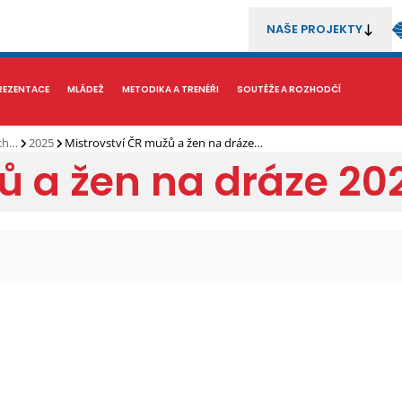
NAŠE PROJEKTY
REZENTACE
MÉDIA
MLÁDEŽ
METODIKA A TRENÉŘI
SOUTĚŽE A ROZHODČÍ
ých…
2025
Mistrovství ČR mužů a žen na dráze…
ů a žen na dráze 20