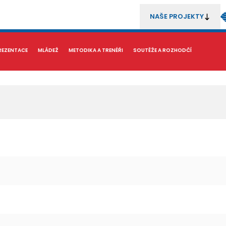
NAŠE PROJEKTY
REZENTACE
MÉDIA
MLÁDEŽ
METODIKA A TRENÉŘI
SOUTĚŽE A ROZHODČÍ