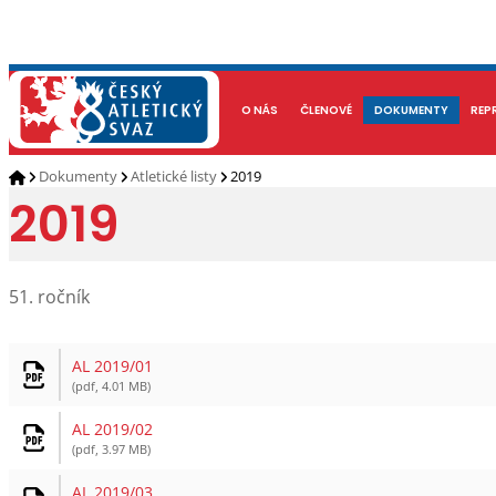
NOVINKY
O NÁS
ČLENOVÉ
KALENDÁŘ AKCÍ
DOKUMENTY
ATLETI
REP
Dokumenty
Atletické listy
2019
2019
51. ročník
AL 2019/01
(pdf, 4.01 MB)
AL 2019/02
(pdf, 3.97 MB)
AL 2019/03