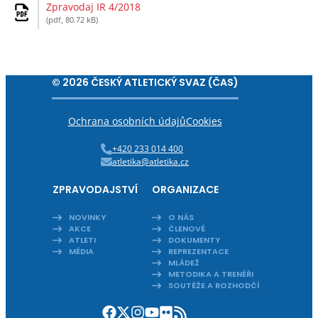
Zpravodaj IR 4/2018
(pdf, 80.72 kB)
© 2026 ČESKÝ ATLETICKÝ SVAZ (ČAS)
Ochrana osobních údajů
Cookies
+420 233 014 400
atletika@atletika.cz
ZPRAVODAJSTVÍ
ORGANIZACE
NOVINKY
O NÁS
AKCE
ČLENOVÉ
ATLETI
DOKUMENTY
MÉDIA
REPREZENTACE
MLÁDEŽ
METODIKA A TRENÉŘI
SOUTĚŽE A ROZHODČÍ