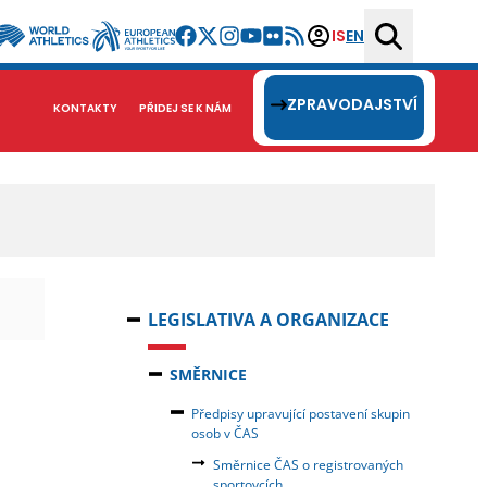
IS
EN
ZPRAVODAJSTVÍ
KONTAKTY
PŘIDEJ SE K NÁM
LEGISLATIVA A ORGANIZACE
SMĚRNICE
Předpisy upravující postavení skupin
osob v ČAS
Směrnice ČAS o registrovaných
sportovcích