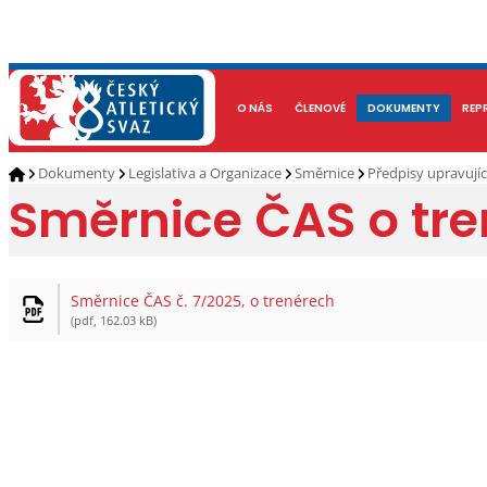
NOVINKY
O NÁS
ČLENOVÉ
KALENDÁŘ AKCÍ
DOKUMENTY
ATLETI
REP
Dokumenty
Legislativa a Organizace
Směrnice
Předpisy upravují
Směrnice ČAS o tr
Směrnice ČAS č. 7/2025, o trenérech
(pdf, 162.03 kB)