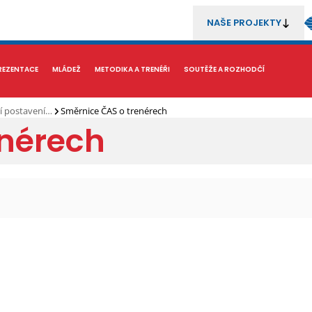
NAŠE PROJEKTY
REZENTACE
MÉDIA
MLÁDEŽ
METODIKA A TRENÉŘI
SOUTĚŽE A ROZHODČÍ
cí postavení…
Směrnice ČAS o trenérech
enérech