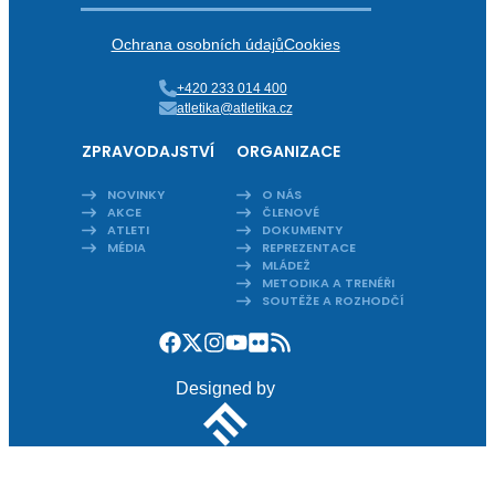
Ochrana osobních údajů
Cookies
+420 233 014 400
atletika@atletika.cz
ZPRAVODAJSTVÍ
ORGANIZACE
NOVINKY
O NÁS
AKCE
ČLENOVÉ
ATLETI
DOKUMENTY
MÉDIA
REPREZENTACE
MLÁDEŽ
METODIKA A TRENÉŘI
SOUTĚŽE A ROZHODČÍ
Designed by