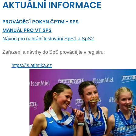
AKTUÁLNÍ INFORMACE
PROVÁDĚCÍ POKYN ČPTM - SPS
MANUÁL PRO VT SPS
Návod pro nahrání testování SpS1 a SpS2
Zařazení a návrhy do SpS provádějte v registru:
https://is.atletika.cz