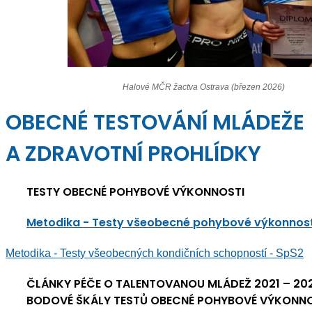
Halové MČR žactva Ostrava (březen 2026)
OBECNÉ TESTOVÁNÍ MLÁDEŽE
A ZDRAVOTNÍ PROHLÍDKY
TESTY OBECNÉ POHYBOVÉ VÝKONNOSTI
Metodika - Testy všeobecné pohybové výkonnost
Metodika - Testy všeobecných kondičních schopností - SpS2
ČLÁNKY PÉČE O TALENTOVANOU MLÁDEŽ 2021 – 2024
BODOVÉ ŠKÁLY TESTŮ OBECNÉ POHYBOVÉ VÝKONNO