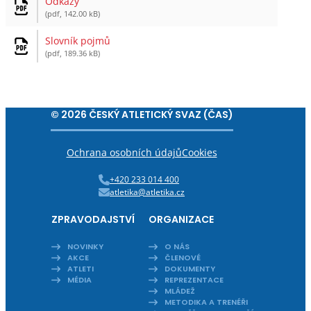
Odkazy
(pdf, 142.00 kB)
Slovník pojmů
(pdf, 189.36 kB)
© 2026 ČESKÝ ATLETICKÝ SVAZ (ČAS)
Ochrana osobních údajů
Cookies
+420 233 014 400
atletika@atletika.cz
ZPRAVODAJSTVÍ
ORGANIZACE
NOVINKY
O NÁS
AKCE
ČLENOVÉ
ATLETI
DOKUMENTY
MÉDIA
REPREZENTACE
MLÁDEŽ
METODIKA A TRENÉŘI