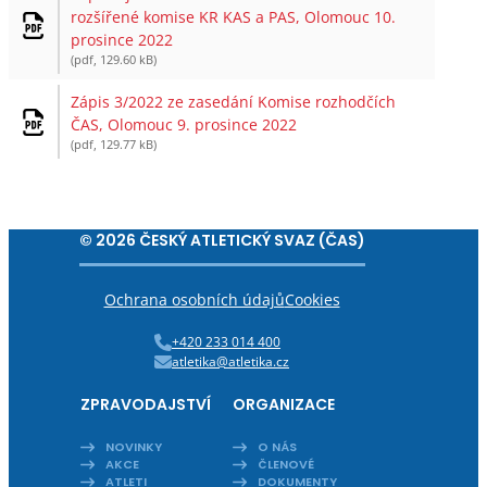
rozšířené komise KR KAS a PAS, Olomouc 10.
prosince 2022
(pdf, 129.60 kB)
Zápis 3/2022 ze zasedání Komise rozhodčích
ČAS, Olomouc 9. prosince 2022
(pdf, 129.77 kB)
© 2026 ČESKÝ ATLETICKÝ SVAZ (ČAS)
Ochrana osobních údajů
Cookies
+420 233 014 400
atletika@atletika.cz
ZPRAVODAJSTVÍ
ORGANIZACE
NOVINKY
O NÁS
AKCE
ČLENOVÉ
ATLETI
DOKUMENTY