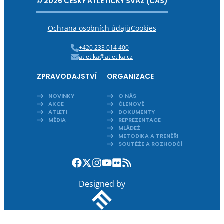
© 2026 ČESKÝ ATLETICKÝ SVAZ (ČAS)
Ochrana osobních údajů
Cookies
+420 233 014 400
atletika@atletika.cz
ZPRAVODAJSTVÍ
ORGANIZACE
NOVINKY
O NÁS
AKCE
ČLENOVÉ
ATLETI
DOKUMENTY
MÉDIA
REPREZENTACE
MLÁDEŽ
METODIKA A TRENÉŘI
SOUTĚŽE A ROZHODČÍ
Designed by