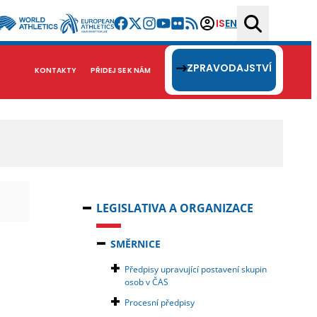
IS
EN
ZPRAVODAJSTVÍ
KONTAKTY
PŘIDEJ SE K NÁM
LEGISLATIVA A ORGANIZACE
SMĚRNICE
Předpisy upravující postavení skupin
osob v ČAS
Procesní předpisy