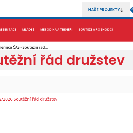
NAŠE PROJEKTY
REZENTACE
MÉDIA
MLÁDEŽ
METODIKA A TRENÉŘI
SOUTĚŽE A ROZHODČÍ
ěrnice ČAS - Soutěžní řád…
těžní řád družstev
2/2026 Soutěžní řád družstev