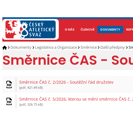
NOVINKY
O NÁS
ČLENOVÉ
KALENDÁŘ AKCÍ
DOKUMENTY
ATLETI
REP
Dokumenty
Legislativa a Organizace
Směrnice
Další předpisy
Sm
Směrnice ČAS - Sou
Směrnice ČAS č. 2/2026 - Soutěžní řád družstev
(pdf, 421.49 kB)
Směrnice ČAS č. 5/2026, kterou se mění směrnice ČAS č. 
(pdf, 326.75 kB)