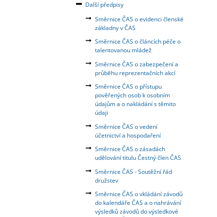
Další předpisy
Směrnice ČAS o evidenci členské
základny v ČAS
Směrnice ČAS o článcích péče o
talentovanou mládež
Směrnice ČAS o zabezpečení a
průběhu reprezentačních akcí
Směrnice ČAS o přístupu
pověřených osob k osobním
údajům a o nakládání s těmito
údaji
Směrnice ČAS o vedení
účetnictví a hospodaření
Směrnice ČAS o zásadách
udělování titulu Čestný člen ČAS
Směrnice ČAS - Soutěžní řád
družstev
Směrnice ČAS o vkládání závodů
do kalendáře ČAS a o nahrávání
výsledků závodů do výsledkové