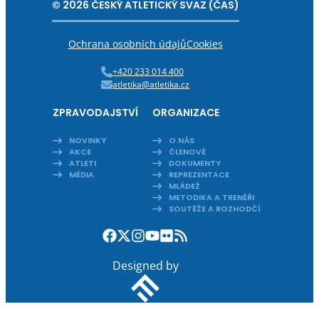
© 2026 ČESKÝ ATLETICKÝ SVAZ (ČAS)
Ochrana osobních údajů
Cookies
+420 233 014 400
atletika@atletika.cz
ZPRAVODAJSTVÍ
ORGANIZACE
NOVINKY
O NÁS
AKCE
ČLENOVÉ
ATLETI
DOKUMENTY
MÉDIA
REPREZENTACE
MLÁDEŽ
METODIKA A TRENÉŘI
SOUTĚŽE A ROZHODČÍ
Designed by