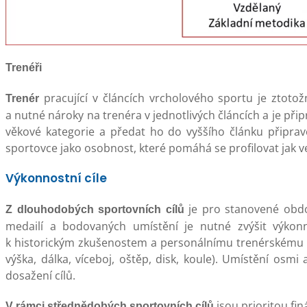
Trenéři
pracující v článcích vrcholového sportu je ztotožn
Trenér
a nutné nároky na trenéra v jednotlivých článcích a je přip
věkové kategorie a předat ho do vyššího článku připrav
sportovce jako osobnost, které pomáhá se profilovat jak v
Výkonnostní cíle
je pro stanovené obdo
Z dlouhodobých sportovních cílů
medailí a bodovaných umístění je nutné zvýšit výkonn
k historickým zkušenostem a personálnímu trenérskému po
výška, dálka, víceboj, oštěp, disk, koule). Umístění osmi 
dosažení cílů.
jsou prioritou fi
V rámci střednědobých sportovních cílů