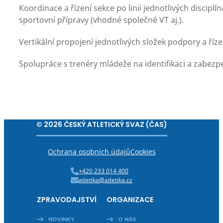
Koordinace a řízení sekce po linii jednotlivých discipl
sportovní přípravy (vhodné společné VT aj.).
Vertikální propojení jednotlivých složek podpory a říz
Spolupráce s trenéry mládeže na identifikaci a zabezp
© 2026 ČESKÝ ATLETICKÝ SVAZ (ČAS)
Ochrana osobních údajů
Cookies
+420 233 014 400
atletika@atletika.cz
ZPRAVODAJSTVÍ
ORGANIZACE
NOVINKY
O NÁS