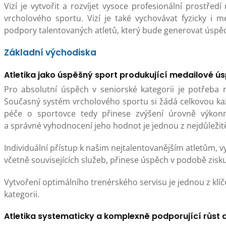
Vizí je vytvořit a rozvíjet vysoce profesionální prostř
vrcholového sportu. Vizí je také vychovávat fyzicky i
podpory talentovaných atletů, který bude generovat úspěc
Základní východiska
Atletika jako úspěšný sport produkující medailové ú
Pro absolutní úspěch v seniorské kategorii je potřeba r
Současný systém vrcholového sportu si žádá celkovou kaž
péče o sportovce tedy přinese zvýšení úrovně výkonn
a správné vyhodnocení jeho hodnot je jednou z nejdůležit
Individuální přístup k našim nejtalentovanějším atletům, 
včetně souvisejících služeb, přinese úspěch v podobě zisku
Vytvoření optimálního trenérského servisu je jednou z klíč
kategorii.
Atletika systematicky a komplexně podporující růst a