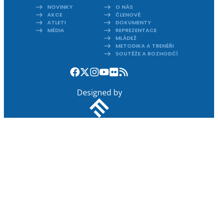
NOVINKY
O NÁS
AKCE
ČLENOVÉ
ATLETI
DOKUMENTY
MÉDIA
REPREZENTACE
MLÁDEŽ
METODIKA A TRENÉŘI
SOUTĚŽE A ROZHODČÍ
Designed by