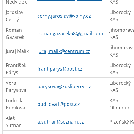
Nedvídek
KAS
Jaroslav
Liberecký
cerny.jaroslav@volny.cz
Černý
KAS
Roman
Jihomorav
romangazarek68@gmail.com
Gazárek
KAS
Jihomorav
Juraj Malík
juraj.malik@centrum.cz
KAS
František
Liberecký
frant.parys@post.cz
Párys
KAS
Věra
Liberecký
parysova@zusliberec.cz
Párysová
KAS
Ludmila
KAS
pudilova1@post.cz
Pudilová
Olomouc
Aleš
a.sutnar@seznam.cz
Plzeňský K
Sutnar