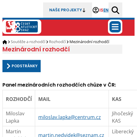
IS
EN
NAŠE PROJEKTY
Soutěže a rozhodčí
Rozhodčí
Mezinárodní rozhodčí
Mezinárodní rozhodčí
PODSTRÁNKY
Panel mezinárodních rozhodčích chůze v ČR:
ROZHODČÍ
MAIL
KAS
Miloslav
Jihočeský
miloslav.lapka@centrum.cz
Lapka
KAS
Martin
Liberecký
martin.nedvidek@seznam.cz