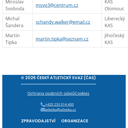
Miroslav
KAS
msvo3@centrum.cz
Svoboda
Olomouc
Michal
Liberecký
schandy.walker@email.cz
Šandera
KAS
Martin
Jihočeský
martin.tipka@seznam.cz
Tipka
KAS
© 2026 ČESKÝ ATLETICKÝ SVAZ (ČAS)
Ochrana osobních údajů
Cookies
+420 233 014 400
atletika@atletika.cz
ZPRAVODAJSTVÍ
ORGANIZACE