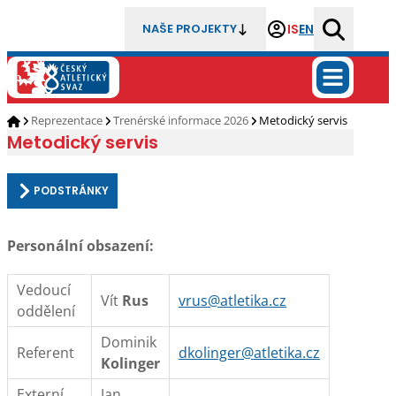
IS
EN
NAŠE PROJEKTY
Reprezentace
Trenérské informace 2026
Metodický servis
Metodický servis
PODSTRÁNKY
Personální obsazení:
Vedoucí
Vít
Rus
vrus@atletika.cz
oddělení
Dominik
Referent
dkolinger@atletika.cz
Kolinger
Externí
Jan