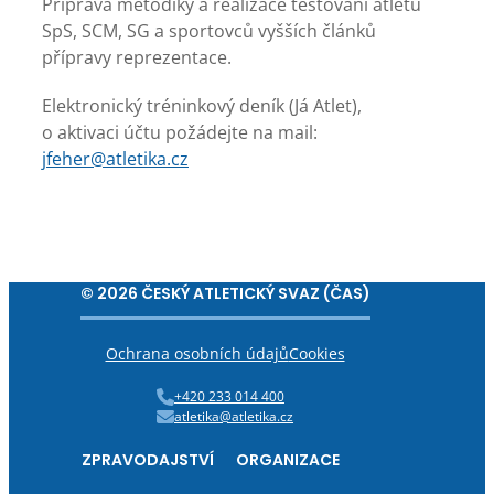
Příprava metodiky a realizace testování atletů
SpS, SCM, SG a sportovců vyšších článků
přípravy reprezentace.
Elektronický tréninkový deník (Já Atlet),
o aktivaci účtu požádejte na mail:
jfeher@atletika.cz
© 2026 ČESKÝ ATLETICKÝ SVAZ (ČAS)
Ochrana osobních údajů
Cookies
+420 233 014 400
atletika@atletika.cz
ZPRAVODAJSTVÍ
ORGANIZACE