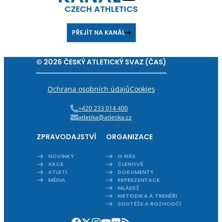
CZECH ATHLETICS
PŘEJÍT NA KANÁL
© 2026 ČESKÝ ATLETICKÝ SVAZ (ČAS)
Ochrana osobních údajů
Cookies
+420 233 014 400
atletika@atletika.cz
ZPRAVODAJSTVÍ
ORGANIZACE
NOVINKY
O NÁS
AKCE
ČLENOVÉ
ATLETI
DOKUMENTY
MÉDIA
REPREZENTACE
MLÁDEŽ
METODIKA A TRENÉŘI
SOUTĚŽE A ROZHODČÍ