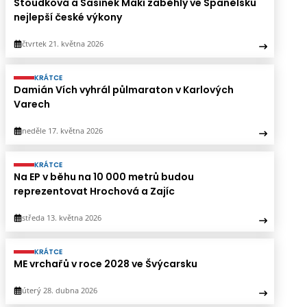
Štoudková a Sasínek Mäki zaběhly ve Španělsku
nejlepší české výkony
čtvrtek 21. května 2026
KRÁTCE
Damián Vích vyhrál půlmaraton v Karlových
Varech
neděle 17. května 2026
KRÁTCE
Na EP v běhu na 10 000 metrů budou
reprezentovat Hrochová a Zajíc
středa 13. května 2026
KRÁTCE
ME vrchařů v roce 2028 ve Švýcarsku
úterý 28. dubna 2026