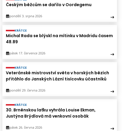
Českým běžcům se dařilo v Oordegemu
pondělí 3. srpna 2026
KRÁTCE
Michal Rada se blýskl na mítinku v Madridu časem
48.89
pátek 17. července 2026
KRÁTCE
Veteránské mistrovství světa v horských bězích
přitáhlo do Janských Lázní tisícovku účastníků
pondělí 29. června 2026
KRÁTCE
30. Brněnskou laťku vyhrála Louise Ekman,
Justýna Brýdlová má venkovní osobák
pátek 26. června 2026