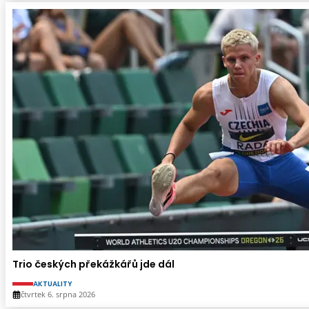
Trio českých překážkářů jde dál
AKTUALITY
čtvrtek 6. srpna 2026