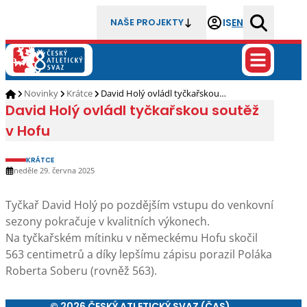
IS
EN
NAŠE PROJEKTY
Novinky
Krátce
David Holý ovládl tyčkařskou…
David Holý ovládl tyčkařskou soutěž
v Hofu
KRÁTCE
neděle 29. června 2025
Tyčkař David Holý po pozdějším vstupu do venkovní
sezony pokračuje v kvalitních výkonech.
Na tyčkařském mítinku v německému Hofu skočil
563 centimetrů a díky lepšímu zápisu porazil Poláka
Roberta Soberu (rovněž 563).
© 2026 ČESKÝ ATLETICKÝ SVAZ (ČAS)