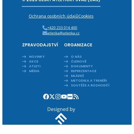
Ochrana osobních údajů
Cookies
+420 233 014 400
atletika@atletika.cz
ZPRAVODAJSTVÍ
ORGANIZACE
NOVINKY
O NÁS
AKCE
ČLENOVÉ
ATLETI
DOKUMENTY
MÉDIA
REPREZENTACE
MLÁDEŽ
METODIKA A TRENÉŘI
SOUTĚŽE A ROZHODČÍ
Designed by