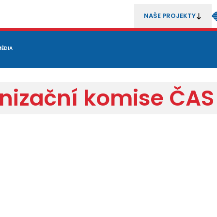
NAŠE PROJEKTY
REZENTACE
MÉDIA
MLÁDEŽ
METODIKA A TRENÉŘI
SOUTĚŽE A ROZHODČÍ
anizační komise ČA