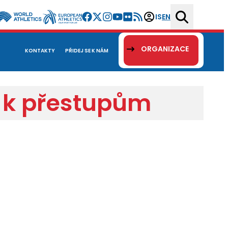
IS
EN
ORGANIZACE
KONTAKTY
PŘIDEJ SE K NÁM
S k přestupům