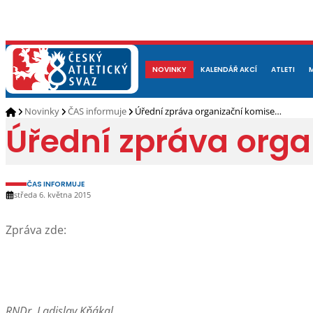
NOVINKY
O NÁS
ČLENOVÉ
KALENDÁŘ AKCÍ
DOKUMENTY
ATLETI
REP
Novinky
ČAS informuje
Úřední zpráva organizační komise…
Úřední zpráva org
ČAS INFORMUJE
středa 6. května 2015
Zpráva zde:
RNDr. Ladislav Kňákal,