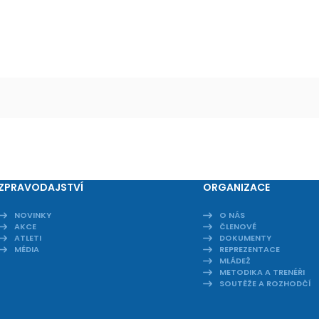
ZPRAVODAJSTVÍ
ORGANIZACE
NOVINKY
O NÁS
AKCE
ČLENOVÉ
ATLETI
DOKUMENTY
MÉDIA
REPREZENTACE
MLÁDEŽ
METODIKA A TRENÉŘI
SOUTĚŽE A ROZHODČÍ