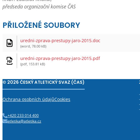
předseda organizační komise ČAS
PŘILOŽENÉ SOUBORY
uredni-zprava-prestupy-jaro-2015.doc
(word, 78.00 kB)
uredni-zprava-prestupy-jaro-2015.pdf
(pdf, 153.81 kB)
© 2026 ČESKÝ ATLETICKÝ SVAZ (ČAS)
Ochrana osobních údajů
Cookies
+420 233 014 400
atletika@atletika.cz