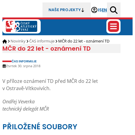
IS
EN
NAŠE PROJEKTY
Novinky
ČAS informuje
MČR do 22 let - oznámení TD
MČR do 22 let - oznámení TD
ČAS INFORMUJE
čtvrtek 30. srpna 2018
V příloze oznámení TD před MČR do 22 let
v Ostravě-Vítkovivích.
Ondřej Veverka
technický delegát MČR
PŘILOŽENÉ SOUBORY