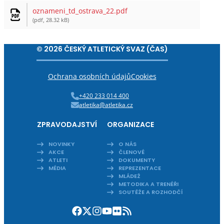
oznameni_td_ostrava_22.pdf
(pdf, 28.32 kB)
© 2026 ČESKÝ ATLETICKÝ SVAZ (ČAS)
Ochrana osobních údajů
Cookies
+420 233 014 400
atletika@atletika.cz
ZPRAVODAJSTVÍ
ORGANIZACE
NOVINKY
O NÁS
AKCE
ČLENOVÉ
ATLETI
DOKUMENTY
MÉDIA
REPREZENTACE
MLÁDEŽ
METODIKA A TRENÉŘI
SOUTĚŽE A ROZHODČÍ