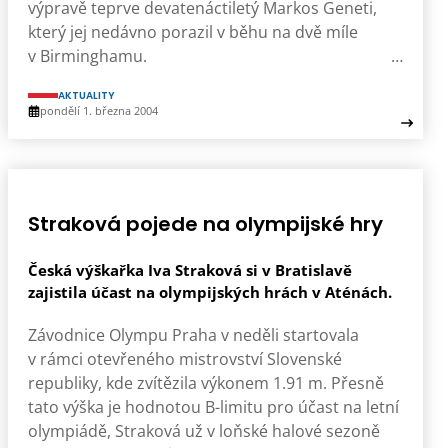
výpravě teprve devatenáctiletý Markos Geneti,
který jej nedávno porazil v běhu na dvě míle
v Birminghamu. …
AKTUALITY
pondělí 1. března 2004
Straková pojede na olympijské hry
Česká výškařka Iva Straková si v Bratislavě
zajistila účast na olympijských hrách v Aténách.
Závodnice Olympu Praha v neděli startovala
v rámci otevřeného mistrovství Slovenské
republiky, kde zvítězila výkonem 1.91 m. Přesně
tato výška je hodnotou B-limitu pro účast na letní
olympiádě, Straková už v loňské halové sezoně