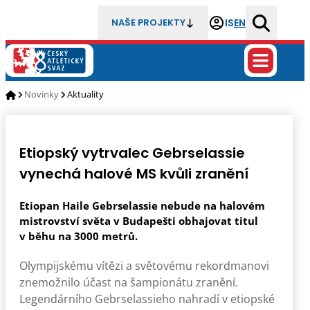
IS
EN
NAŠE PROJEKTY
Novinky
Aktuality
Etiopský vytrvalec Gebrselassie
vynechá halové MS kvůli zranění
Etiopan Haile Gebrselassie nebude na halovém
mistrovství světa v Budapešti obhajovat titul
v běhu na 3000 metrů.
Olympijskému vítězi a světovému rekordmanovi
znemožnilo účast na šampionátu zranění.
Legendárního Gebrselassieho nahradí v etiopské