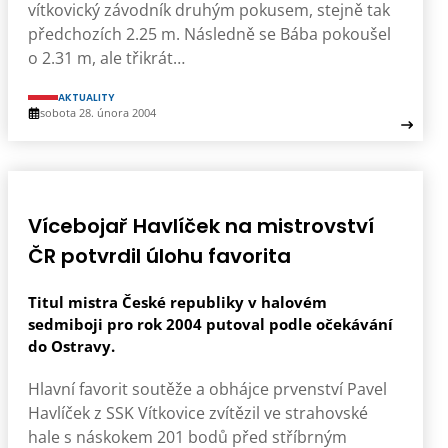
vítkovický závodník druhým pokusem, stejně tak
předchozích 2.25 m. Následně se Bába pokoušel
o 2.31 m, ale třikrát…
AKTUALITY
sobota 28. února 2004
Vícebojař Havlíček na mistrovství
ČR potvrdil úlohu favorita
Titul mistra České republiky v halovém
sedmiboji pro rok 2004 putoval podle očekávání
do Ostravy.
Hlavní favorit soutěže a obhájce prvenství Pavel
Havlíček z SSK Vítkovice zvítězil ve strahovské
hale s náskokem 201 bodů před stříbrným