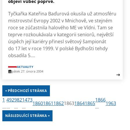
objeví vůbec poprvé.
Tyčkařka Kateřina Baďurová okusila už atmosféru
mistrovství Evropy 2002 v Mnichově, ve stejném
roce se zúčastnila halového ME ve Vídni. Tam se
teprve rozkoukávala v kategorii seniorů, největší
úspěch její kariéry přinesl světový šampionát
do 17 let v roce 1999. V polské Bydhošti tehdy
obsadila 5.…
AKTUALITY
pátek 27. února 2004
« PŘEDCHOZÍ STRÁNKA
1
492
982
1473
1866
1860
1861
1862
1863
1864
1865
1963
…
…
…
…
…
NÁSLEDUJÍCÍ STRÁNKA »