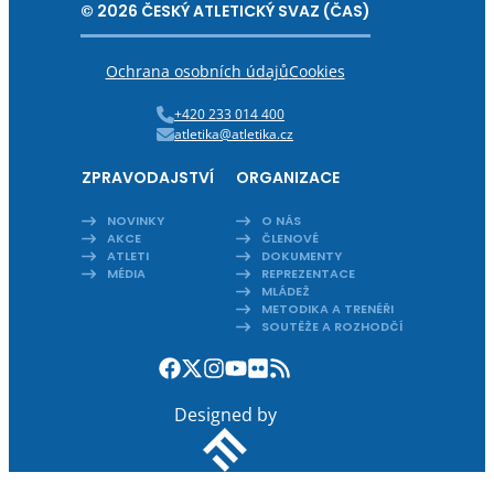
© 2026 ČESKÝ ATLETICKÝ SVAZ (ČAS)
Ochrana osobních údajů
Cookies
+420 233 014 400
atletika@atletika.cz
ZPRAVODAJSTVÍ
ORGANIZACE
NOVINKY
O NÁS
AKCE
ČLENOVÉ
ATLETI
DOKUMENTY
MÉDIA
REPREZENTACE
MLÁDEŽ
METODIKA A TRENÉŘI
SOUTĚŽE A ROZHODČÍ
Designed by