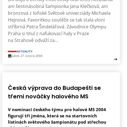
ani šestinásobná šampionka Jana Klečková, ani
bronzová z loňské Světové univerziády Michaela
Hejnová. Favoritkou soutěže se tak stala vloni
stříbrná Petra Šindelářová. Závodnice Olympu
Praha si titul z nafukovací haly v Praze
na Strahově odváží za…
AKTUALITY
pátek 27. února 2004
Česká výprava do Budapešti se
třemi nováčky halového MS
V nominaci českého týmu pro halové MS 2004
figurují tři jména, která se na startovních
listinách světového šampionátu pod střechou