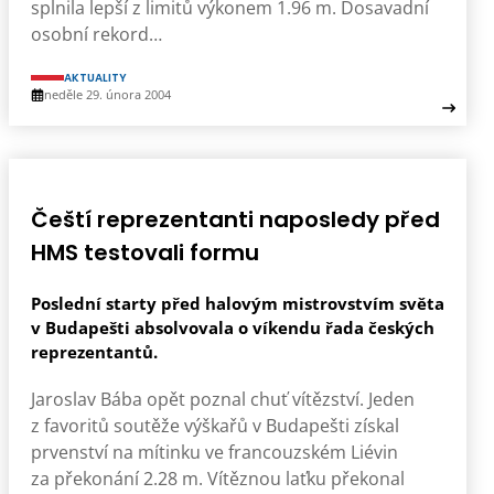
splnila lepší z limitů výkonem 1.96 m. Dosavadní
osobní rekord…
AKTUALITY
neděle 29. února 2004
Čeští reprezentanti naposledy před
HMS testovali formu
Poslední starty před halovým mistrovstvím světa
v Budapešti absolvovala o víkendu řada českých
reprezentantů.
Jaroslav Bába opět poznal chuť vítězství. Jeden
z favoritů soutěže výškařů v Budapešti získal
prvenství na mítinku ve francouzském Liévin
za překonání 2.28 m. Vítěznou laťku překonal