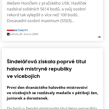
Alešem Hončlem z pražského USK. Havlíček
nasbíral solidních 5614 bodů, a svůj osobní
rekord tak vylepšil o více než 100 bodů.
Dosavadní osobní maximum (5503)…
AKTUALITY
sobota 28. února 2004
Šindelářová získala poprvé titul
halové mistryně republiky
ve vícebojích
První den dvanáctého halového mistrovství
ve vícebojích se rozdávaly medaile v pětiboji žen,
juniorek a dorostenek.
Do bojů o ženský mistrovský titul letos nezasáhla