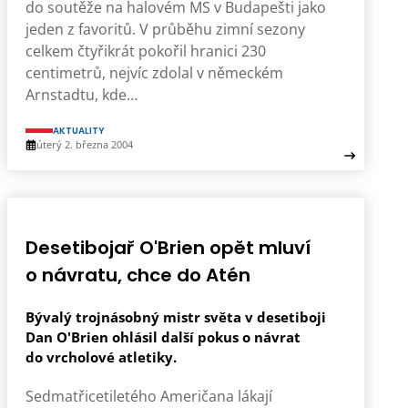
do soutěže na halovém MS v Budapešti jako
jeden z favoritů. V průběhu zimní sezony
celkem čtyřikrát pokořil hranici 230
centimetrů, nejvíc zdolal v německém
Arnstadtu, kde…
AKTUALITY
úterý 2. března 2004
Desetibojař O'Brien opět mluví
o návratu, chce do Atén
Bývalý trojnásobný mistr světa v desetiboji
Dan O'Brien ohlásil další pokus o návrat
do vrcholové atletiky.
Sedmatřicetiletého Američana lákají