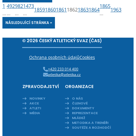
1
492
982
1473
1865
1859
1860
1861
1862
1863
1864
1963
…
…
…
…
…
NÁSLEDUJÍCÍ STRÁNKA »
© 2026 ČESKÝ ATLETICKÝ SVAZ (ČAS)
Ochrana osobních údajů
Cookies
+420 233 014 400
atletika@atletika.cz
ZPRAVODAJSTVÍ
ORGANIZACE
NOVINKY
O NÁS
AKCE
ČLENOVÉ
ATLETI
DOKUMENTY
MÉDIA
REPREZENTACE
MLÁDEŽ
METODIKA A TRENÉŘI
SOUTĚŽE A ROZHODČÍ