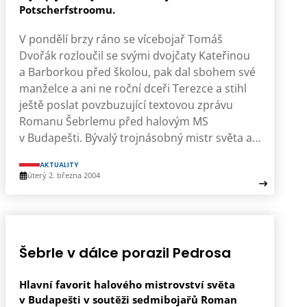
Potscherfstroomu.
V pondělí brzy ráno se vícebojař Tomáš
Dvořák rozloučil se svými dvojčaty Kateřinou
a Barborkou před školou, pak dal sbohem své
manželce a ani ne roční dceři Terezce a stihl
ještě poslat povzbuzující textovou zprávu
Romanu Šebrlemu před halovým MS
v Budapešti. Bývalý trojnásobný mistr světa a…
AKTUALITY
úterý 2. března 2004
Šebrle v dálce porazil Pedrosa
Hlavní favorit halového mistrovství světa
v Budapešti v soutěži sedmibojařů Roman