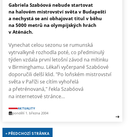
Gabriela Szabóová nebude startovat
na halovém mistrovství světa v Budapešti
a nechystá se ani obhajovat titul v běhu
na 5000 metrů na olympijských hrách
v Aténách.
Vynechat celou sezonu se rumunská
vytrvalkyně rozhodla poté, co předminulý
týden vzdala první letošní závod na mítinku
v Birminghamu. Lékaři vyčerpané Szabóové
doporučili delší klid. "Po loňském mistrovství
světa v Paříži se cítím vyhořelá
a přetrénovaná," řekla Szabóová
na internetové stránce…
AKTUALITY
pondělí 1. března 2004
« PŘEDCHOZÍ STRÁNKA