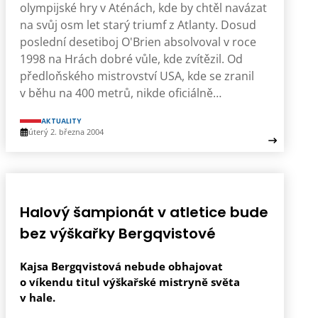
olympijské hry v Aténách, kde by chtěl navázat
na svůj osm let starý triumf z Atlanty. Dosud
poslední desetiboj O'Brien absolvoval v roce
1998 na Hrách dobré vůle, kde zvítězil. Od
předloňského mistrovství USA, kde se zranil
v běhu na 400 metrů, nikde oficiálně…
AKTUALITY
úterý 2. března 2004
Halový šampionát v atletice bude
bez výškařky Bergqvistové
Kajsa Bergqvistová nebude obhajovat
o víkendu titul výškařské mistryně světa
v hale.