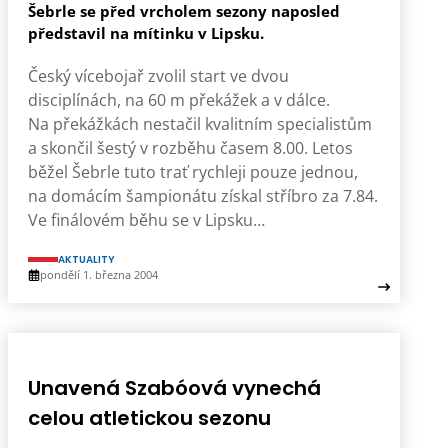
Šebrle se před vrcholem sezony naposled
představil na mítinku v Lipsku.
Český vícebojař zvolil start ve dvou
disciplínách, na 60 m překážek a v dálce.
Na překážkách nestačil kvalitním specialistům
a skončil šestý v rozběhu časem 8.00. Letos
běžel Šebrle tuto trať rychleji pouze jednou,
na domácím šampionátu získal stříbro za 7.84.
Ve finálovém běhu se v Lipsku…
AKTUALITY
pondělí 1. března 2004
Unavená Szabóová vynechá
celou atletickou sezonu