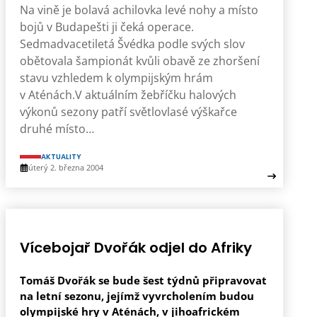
Na vině je bolavá achilovka levé nohy a místo
bojů v Budapešti ji čeká operace.
Sedmadvacetiletá Švédka podle svých slov
obětovala šampionát kvůli obavě ze zhoršení
stavu vzhledem k olympijským hrám
v Aténách.V aktuálním žebříčku halových
výkonů sezony patří světlovlasé výškařce
druhé místo…
AKTUALITY
úterý 2. března 2004
Vícebojař Dvořák odjel do Afriky
Tomáš Dvořák se bude šest týdnů připravovat
na letní sezonu, jejímž vyvrcholením budou
olympijské hry v Aténách, v jihoafrickém