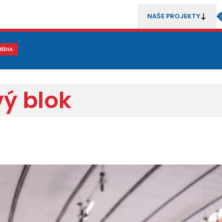
NAŠE PROJEKTY
REZENTACE
MÉDIA
MLÁDEŽ
METODIKA A TRENÉŘI
SOUTĚŽE A ROZHODČÍ
vý blok