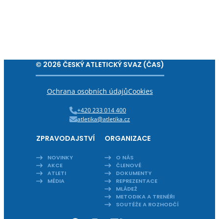
© 2026 ČESKÝ ATLETICKÝ SVAZ (ČAS)
Ochrana osobních údajů
Cookies
+420 233 014 400
atletika@atletika.cz
ZPRAVODAJSTVÍ
ORGANIZACE
NOVINKY
O NÁS
AKCE
ČLENOVÉ
ATLETI
DOKUMENTY
MÉDIA
REPREZENTACE
MLÁDEŽ
METODIKA A TRENÉŘI
SOUTĚŽE A ROZHODČÍ