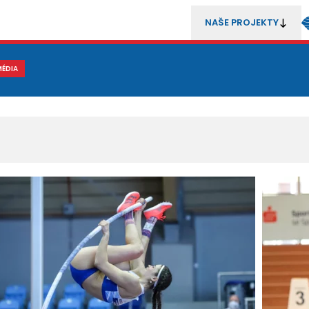
NAŠE PROJEKTY
REZENTACE
MÉDIA
MLÁDEŽ
METODIKA A TRENÉŘI
SOUTĚŽE A ROZHODČÍ