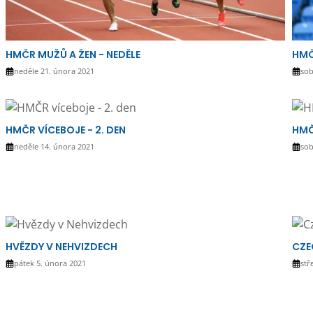
HMČR MUŽŮ A ŽEN - NEDĚLE
HMČ
neděle 21. února 2021
sob
HMČR VÍCEBOJE - 2. DEN
HMČ
neděle 14. února 2021
sob
HVĚZDY V NEHVIZDECH
CZE
pátek 5. února 2021
stř