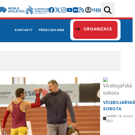
IS
EN
ORGANIZACE
KONTAKTY
PŘIDEJ SE K NÁM
VÍCEBOJAŘSK
SOBOTA
neděle 14. února
2021