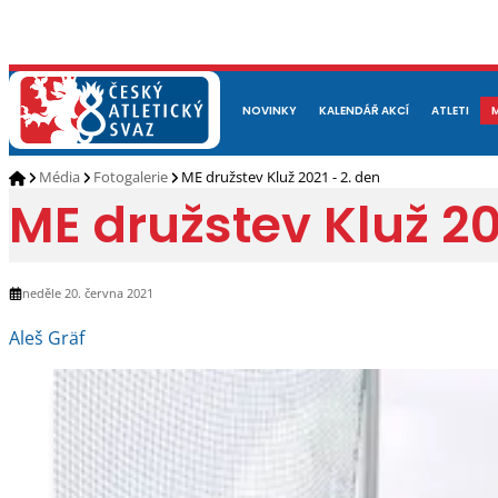
NOVINKY
O NÁS
ČLENOVÉ
KALENDÁŘ AKCÍ
DOKUMENTY
ATLETI
REP
Média
Fotogalerie
ME družstev Kluž 2021 - 2. den
ME družstev Kluž 20
neděle 20. června 2021
Aleš Gräf