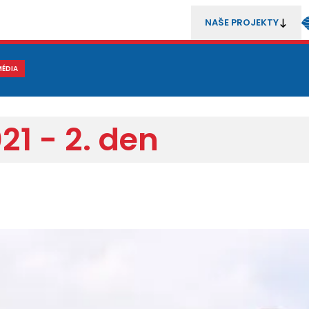
NAŠE PROJEKTY
REZENTACE
MÉDIA
MLÁDEŽ
METODIKA A TRENÉŘI
SOUTĚŽE A ROZHODČÍ
21 - 2. den