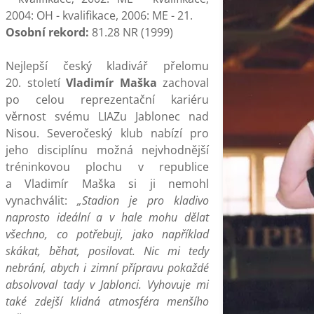
2004: OH - kvalifikace, 2006: ME - 21.
Osobní rekord:
81.28 NR (1999)
Nejlepší český kladivář přelomu
20. století
Vladimír Maška
zachoval
po celou reprezentační kariéru
věrnost svému LIAZu Jablonec nad
Nisou. Severočeský klub nabízí pro
jeho disciplínu možná nejvhodnější
tréninkovou plochu v republice
a Vladimír Maška si ji nemohl
vynachválit:
„Stadion je pro kladivo
naprosto ideální a v hale mohu dělat
všechno, co potřebuji, jako například
skákat, běhat, posilovat. Nic mi tedy
nebrání, abych i zimní přípravu pokaždé
absolvoval tady v Jablonci. Vyhovuje mi
také zdejší klidná atmosféra menšího