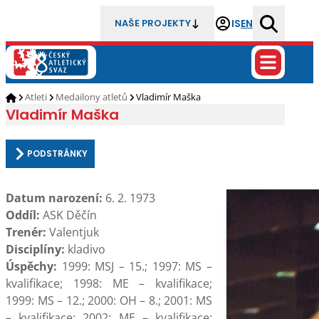
IS
EN
NAŠE PROJEKTY
Atleti
Medailony atletů
Vladimír Maška
Vladimír Maška
PODSTRÁNKY
Datum narození:
6. 2. 1973
Oddíl:
ASK Děčín
Trenér:
Valentjuk
Disciplíny:
kladivo
Úspěchy:
1999: MSJ – 15.; 1997: MS –
kvalifikace; 1998: ME – kvalifikace;
1999: MS – 12.; 2000: OH – 8.; 2001: MS
– kvalifikace; 2002: ME – kvalifikace;