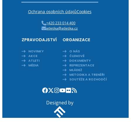
Ochrana osobních údajů
Cookies
+420 233 014 400
atletika@atletika.cz
ZPRAVODAJSTVÍ
ORGANIZACE
NOVINKY
O NÁS
AKCE
ČLENOVÉ
ATLETI
DOKUMENTY
MÉDIA
REPREZENTACE
MLÁDEŽ
METODIKA A TRENÉŘI
SOUTĚŽE A ROZHODČÍ
Designed by