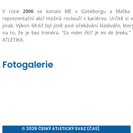
V roce
2006
se konalo ME v Göteborgu a Maška a
reprezentační akcí možná rozloučí s kariérou. Určitě si 
jinak. Výkon 68.63 byl jistě pod očekávání kladiváře, kter
na to, že je bez trenéra.
"Co mám říct? Je mi do breku,"
p
ATLETIKA.
Fotogalerie
© 2026 ČESKÝ ATLETICKÝ SVAZ (ČAS)