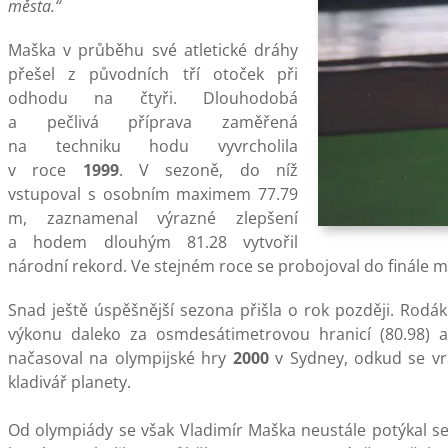
města.“
Maška v průběhu své atletické dráhy
přešel z původních tří otoček při
odhodu na čtyři. Dlouhodobá
a pečlivá příprava zaměřená
na techniku hodu vyvrcholila
v roce
1999
. V sezoně, do níž
vstupoval s osobním maximem 77.79
m, zaznamenal výrazné zlepšení
a hodem dlouhým 81.28 vytvořil
národní rekord. Ve stejném roce se probojoval do finále mi
Snad ještě úspěšnější sezona přišla o rok později. Rodá
výkonu daleko za osmdesátimetrovou hranicí (80.98) 
načasoval na olympijské hry
2000
v Sydney, odkud se vr
kladivář planety.
Od olympiády se však Vladimír Maška neustále potýkal s