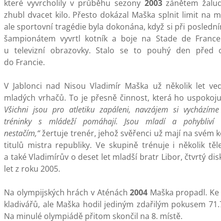
které vyvrcholily v průběhu sezony
2003
zánětem žalud
zhubl dvacet kilo. Přesto dokázal Maška splnit limit na mi
ale sportovní tragédie byla dokonána, když si při posled
šampionátem vyvrtl kotník a boje na Stade de Franc
u televizní obrazovky. Stalo se to pouhý den před 
do Francie.
V Jablonci nad Nisou Vladimír Maška už několik let ve
mladých vrhačů. To je přesně činnost, která ho uspokoj
Všichni jsou pro atletiku zapáleni, navzájem si vycházím
tréninky s mládeží pomáhají. Jsou mladí a pohybliv
nestačím,“
žertuje trenér, jehož svěřenci už mají na svém 
titulů mistra republiky. Ve skupině trénuje i několik tě
a také Vladimírův o deset let mladší bratr Libor, čtvrtý di
let z roku 2005.
Na olympijských hrách v Aténách
2004
Maška propadl. Ke k
kladivářů, ale Maška hodil jediným zdařilým pokusem 71.7
Na minulé olympiádě přitom skončil na 8. místě.