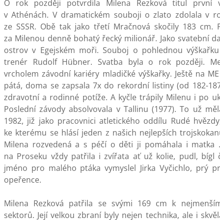
O rok později potvrdila Milena Rezková titul první 
v Athénách. V dramatickém souboji o zlato zdolala v r
ze SSSR. Obě tak jako třetí Mračnová skočily 183 cm. 
za Milenou denně bohatý řecký milionář. Jako svatební da
ostrov v Egejském moři. Souboj o pohlednou výškařku v
trenér Rudolf Hübner. Svatba byla o rok později. Me
vrcholem závodní kariéry mladičké výškařky. Ještě na ME
pátá, doma se zapsala 7x do rekordní listiny (od 182-187
zdravotní a rodinné potíže. A kyčle trápily Milenu i po u
Poslední závody absolvovala v Tallinu (1977). To už mě
1982, již jako pracovnici atletického oddílu Rudé hvězdy, 
ke kterému se hlásí jeden z našich nejlepších trojskokanů
Milena rozvedená a s péčí o děti ji pomáhala i matka 
na Proseku vždy patřila i zvířata ať už kolie, pudl, bígl
jméno pro malého ptáka vymyslel Jirka Vyčichlo, prý p
opeřence.
Milena Rezková patřila se svými 169 cm k nejmenší
sektorů. Její velkou zbraní byly nejen technika, ale i skv