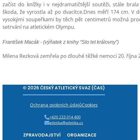
začíst do knížky i v nejdramatičtější soutěži, stále brala
škoda, že vyrostla až po dvacítce.Dnes měří 174 cm. V
vysokými soupeřkami by těch pět centimetrů možná prod
setrvání na atletickém Olympu.
František Macák - (výňatek z knihy “Sto let královny”)
Milena Rezková zemřela po dlouhé těžké nemoci 20. října 
© 2026 ČESKÝ ATLETICKÝ SVAZ (ČAS)
Ochrana osobních údajů
Cookies
+420 233 014 400
atletika@atletika.cz
ZPRAVODAJSTVÍ
ORGANIZACE