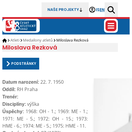
IS
EN
NAŠE PROJEKTY
Atleti
Medailony atletů
Miloslava Rezková
Miloslava Rezková
PODSTRÁNKY
22. 7. 1950
Datum narození:
RH Praha
Oddíl:
Trenér:
výška
Disciplíny:
1968: OH - 1.; 1969: ME - 1.;
Úspěchy:
1971: ME - 5.; 1972: OH - 15.; 1973:
HME - 6.; 1974: ME - 5.; 1975: HME - 11.