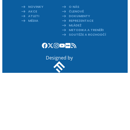
NOVINKY
O NÁS
AKCE
ČLENOVÉ
ATLETI
DOKUMENTY
MÉDIA
REPREZENTACE
MLÁDEŽ
METODIKA A TRENÉŘI
SOUTĚŽE A ROZHODČÍ
Designed by