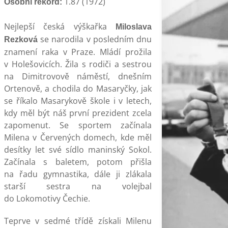
1.87 (1972)
Osobní rekord:
Nejlepší česká výškařka
Miloslava
se narodila v posledním dnu
Rezková
znamení raka v Praze. Mládí prožila
v Holešovicích. Žila s rodiči a sestrou
na Dimitrovově náměstí, dnešním
Ortenově, a chodila do Masaryčky, jak
se říkalo Masarykově škole i v letech,
kdy měl být náš první prezident zcela
zapomenut. Se sportem začínala
Milena v Červených domech, kde měl
desítky let své sídlo maninský Sokol.
Začínala s baletem, potom přišla
na řadu gymnastika, dále ji zlákala
starší sestra na volejbal
do Lokomotivy Čechie.
Teprve v sedmé třídě získali Milenu