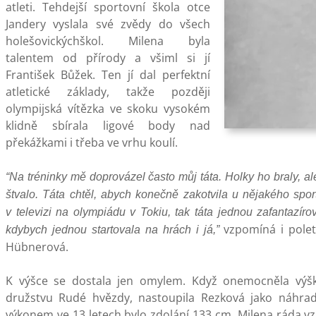
atleti. Tehdejší sportovní škola otce
Jandery vyslala své zvědy do všech
holešovickýchškol. Milena byla
talentem od přírody a všiml si jí
František Bůžek. Ten jí dal perfektní
atletické základy, takže později
olympijská vítězka ve skoku vysokém
klidně sbírala ligové body nad
překážkami i třeba ve vrhu koulí.
“Na tréninky mě doprovázel často můj táta. Holky ho braly, ale
štvalo. Táta chtěl, abych konečně zakotvila u nějakého spor
v televizi na olympiádu v Tokiu, tak táta jednou zafantazírov
vzpomíná i pole
kdybych jednou startovala na hrách i já,”
Hübnerová.
K výšce se dostala jen omylem. Když onemocněla výš
družstvu Rudé hvězdy, nastoupila Rezková jako náhrad
výkonem ve 13 letech bylo zdolání 133 cm. Milena ráda 