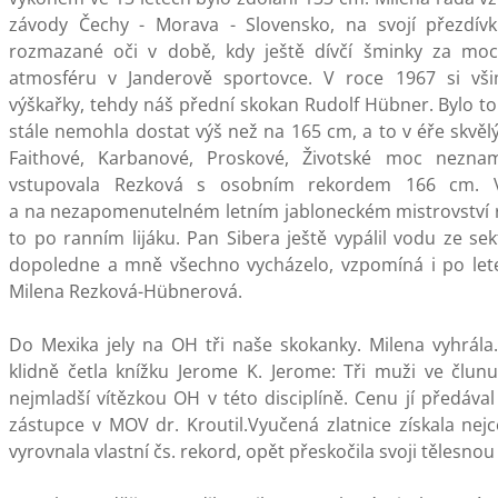
závody Čechy - Morava - Slovensko, na svojí přezdívk
rozmazané oči v době, kdy ještě dívčí šminky za moc
atmosféru v Janderově sportovce. V roce 1967 si vši
výškařky, tehdy náš přední skokan Rudolf Hübner. Bylo to
stále nemohla dostat výš než na 165 cm, a to v éře skvěl
Faithové, Karbanové, Proskové, Životské moc nezn
vstupovala Rezková s osobním rekordem 166 cm. 
a na nezapomenutelném letním jabloneckém mistrovství 
to po ranním lijáku. Pan Sibera ještě vypálil vodu ze se
dopoledne a mně všechno vycházelo, vzpomíná i po let
Milena Rezková-Hübnerová.
Do Mexika jely na OH tři naše skokanky. Milena vyhrála. 
klidně četla knížku Jerome K. Jerome: Tři muži ve člunu
nejmladší vítězkou OH v této disciplíně. Cenu jí předáva
zástupce v MOV dr. Kroutil.Vyučená zlatnice získala nejc
vyrovnala vlastní čs. rekord, opět přeskočila svoji tělesno