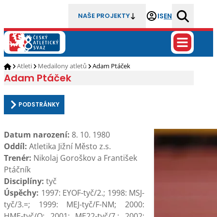
IS
EN
NAŠE PROJEKTY
Atleti
Medailony atletů
Adam Ptáček
Adam Ptáček
PODSTRÁNKY
Datum narození:
8. 10. 1980
Oddíl:
Atletika Jižní Město z.s.
Trenér:
Nikolaj Goroškov a František
Ptáčník
Disciplíny:
tyč
Úspěchy:
1997: EYOF-tyč/2.; 1998: MSJ-
tyč/3.=; 1999: MEJ-tyč/F-NM; 2000:
HME-tyč/Q; 2001: ME22-tyč/7.; 2002: