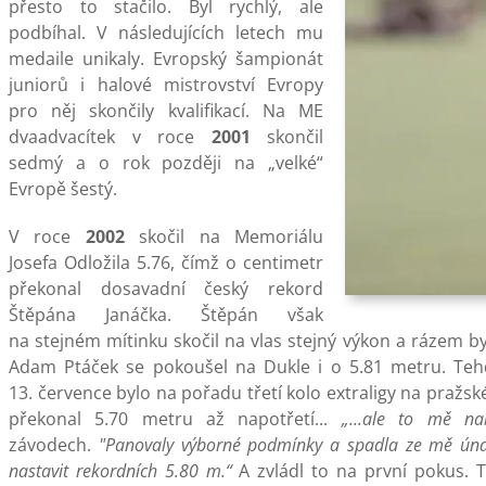
přesto to stačilo. Byl rychlý, ale
podbíhal. V následujících letech mu
medaile unikaly. Evropský šampionát
juniorů i halové mistrovství Evropy
pro něj skončily kvalifikací. Na ME
dvaadvacítek v roce
2001
skončil
sedmý a o rok později na „velké“
Evropě šestý.
V roce
2002
skočil na Memoriálu
Josefa Odložila 5.76, čímž o centimetr
překonal dosavadní český rekord
Štěpána Janáčka. Štěpán však
na stejném mítinku skočil na vlas stejný výkon a rázem by
Adam Ptáček se pokoušel na Dukle i o 5.81 metru. Tehd
13. července bylo na pořadu třetí kolo extraligy na praž
překonal 5.70 metru až napotřetí...
„...ale to mě nab
závodech.
"Panovaly výborné podmínky a spadla ze mě úna
nastavit rekordních 5.80 m.“
A zvládl to na první pokus. T