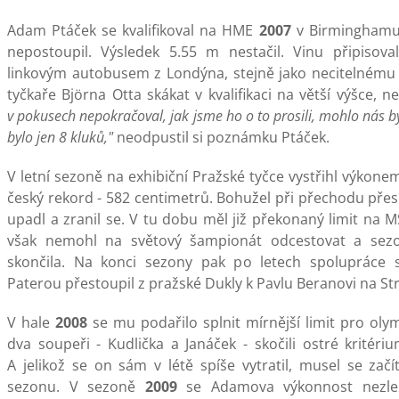
Adam Ptáček se kvalifikoval na HME
2007
v Birminghamu,
nepostoupil. Výsledek 5.55 m nestačil. Vinu připisova
linkovým autobusem z Londýna, stejně jako necitelném
tyčkaře Björna Otta skákat v kvalifikaci na větší výšce, 
v pokusech nepokračoval, jak jsme ho o to prosili, mohlo nás bý
bylo jen 8 kluků,"
neodpustil si poznámku Ptáček.
V letní sezoně na exhibiční Pražské tyčce vystřihl výkonem
český rekord - 582 centimetrů. Bohužel při přechodu přes
upadl a zranil se. V tu dobu měl již překonaný limit na M
však nemohl na světový šampionát odcestovat a sez
skončila. Na konci sezony pak po letech spolupráce 
Paterou přestoupil z pražské Dukly k Pavlu Beranovi na St
V hale
2008
se mu podařilo splnit mírnější limit pro oly
dva soupeři - Kudlička a Janáček - skočili ostré kritériu
A jelikož se on sám v létě spíše vytratil, musel se zač
sezonu. V sezoně
2009
se Adamova výkonnost nezlep