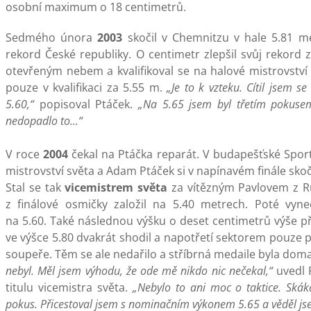
osobní maximum o 18 centimetrů.
Sedmého února
2003
skočil v Chemnitzu v hale 5.81 me
rekord České republiky. O centimetr zlepšil svůj rekord
otevřeným nebem a kvalifikoval se na halové mistrovství 
pouze v kvalifikaci za 5.55 m.
„Je to k vzteku. Cítil jsem s
5.60,“
popisoval Ptáček.
„Na 5.65 jsem byl třetím pokuse
nedopadlo to...“
V roce
2004
čekal na Ptáčka reparát. V budapešťské Spor
mistrovství světa a Adam Ptáček si v napínavém finále skoč
Stal se tak
vicemistrem světa
za vítězným Pavlovem z Ru
z finálové osmičky založil na 5.40 metrech. Poté vyne
na 5.60. Také následnou výšku o deset centimetrů výše p
ve výšce 5.80 dvakrát shodil a napotřetí sektorem pouze p
soupeře. Těm se ale nedařilo a stříbrná medaile byla dom
nebyl. Měl jsem výhodu, že ode mě nikdo nic nečekal,“
uvedl P
titulu vicemistra světa.
„Nebylo to ani moc o taktice. Skák
pokus. Přicestoval jsem s nominačním výkonem 5.65 a věděl js