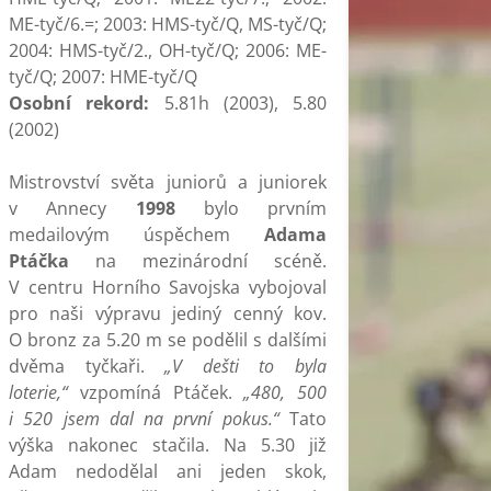
ME-tyč/6.=; 2003: HMS-tyč/Q, MS-tyč/Q;
2004: HMS-tyč/2., OH-tyč/Q; 2006: ME-
tyč/Q; 2007: HME-tyč/Q
Osobní rekord:
5.81h (2003), 5.80
(2002)
Mistrovství světa juniorů a juniorek
v Annecy
1998
bylo prvním
medailovým úspěchem
Adama
Ptáčka
na mezinárodní scéně.
V centru Horního Savojska vybojoval
pro naši výpravu jediný cenný kov.
O bronz za 5.20 m se podělil s dalšími
dvěma tyčkaři.
„V dešti to byla
loterie,“
vzpomíná Ptáček.
„480, 500
i 520 jsem dal na první pokus.“
Tato
výška nakonec stačila. Na 5.30 již
Adam nedodělal ani jeden skok,