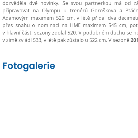
dozvěděla dvě novinky. Se svou partnerkou má od zář
připravovat na Olympu u trenérů Goroškova a Ptáč
Adamovým maximem 520 cm, v létě přidal dva decimet
přes snahu o nominaci na HME maximem 545 cm, potř
v hlavní části sezony zdolal 520. V podobném duchu se ne
v zimě zvládl 533, v létě pak zůstalo u 522 cm. V sezoně
20
Fotogalerie