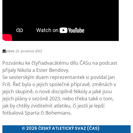
pátek 23. prosince 2022
Pozvánku ke čtyřiadvacátému dílu ČASu na podcast
přijaly Nikola a Ester Bendovy.
Se sesterským duem reprezentantek si povídal Jan
Friš. Řeč byla o jejich společné přípravě, změnách v
jejich skupině, o nové disciplíně Nikoly a jaké jsou
jejich plány v sezóně 2023, nebo třeba také o tom,
jak by chtěly zviditelnit atletiku, či jestli je lepší
fotbalová Sparta či Bohemians.
© 2026 ČESKÝ ATLETICKÝ SVAZ (ČAS)