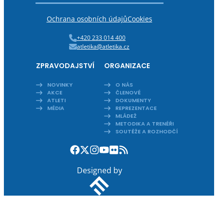
Ochrana osobních údajů
Cookies
+420 233 014 400
atletika@atletika.cz
ZPRAVODAJSTVÍ
ORGANIZACE
NOVINKY
O NÁS
AKCE
ČLENOVÉ
ATLETI
DOKUMENTY
MÉDIA
REPREZENTACE
MLÁDEŽ
METODIKA A TRENÉŘI
SOUTĚŽE A ROZHODČÍ
Designed by