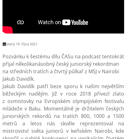
úterý 19. října 2021
Pozvánku k šestému dílu ČASu na podcast tentokrát
přijal několikanásobný český juniorský rekordman
na středních tratích a čtvrtý půlkař z MSJ v Nairobi
Jakub Davidík.
Jakub Davidík patří beze sporu k našim největším
běžeckým nadějím. Již v roce 2018 přivezl zlato
z osmistovky na Evropském olympijském festivalu
mládeže v Baku. Momentálně je držitelem českých
juniorských rekordů na tratích 800, 1000 a 1500
metrů a letos nás skvěle reprezentoval na
mistrovství světa juniorů v keňském Nairobi, kde
skončil v nabité konkurenci na vynikajícím čtvrtém