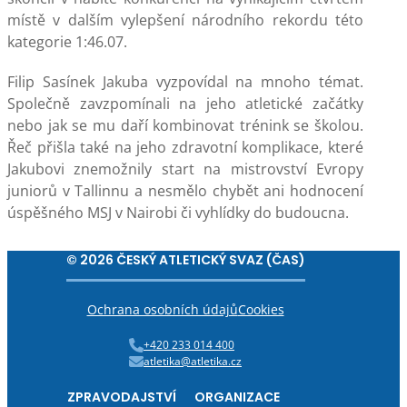
místě v dalším vylepšení národního rekordu této
kategorie 1:46.07.
Filip Sasínek Jakuba vyzpovídal na mnoho témat.
Společně zavzpomínali na jeho atletické začátky
nebo jak se mu daří kombinovat trénink se školou.
Řeč přišla také na jeho zdravotní komplikace, které
Jakubovi znemožnily start na mistrovství Evropy
juniorů v Tallinnu a nesmělo chybět ani hodnocení
úspěšného MSJ v Nairobi či vyhlídky do budoucna.
© 2026 ČESKÝ ATLETICKÝ SVAZ (ČAS)
Ochrana osobních údajů
Cookies
+420 233 014 400
atletika@atletika.cz
ZPRAVODAJSTVÍ
ORGANIZACE