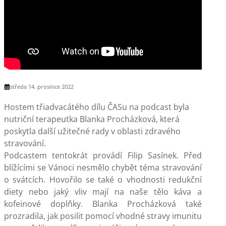
středa 14. prosince 2022
Hostem třiadvacátého dílu ČASu na podcast byla
nutriční terapeutka Blanka Procházková, která
poskytla další užitečné rady v oblasti zdravého
stravování.
Podcastem tentokrát provádí Filip Sasínek. Před
blížícími se Vánoci nesmělo chybět téma stravování
o svátcích. Hovořilo se také o vhodnosti redukční
diety nebo jaký vliv mají na naše tělo káva a
kofeinové doplňky. Blanka Procházková také
prozradila, jak posilit pomocí vhodné stravy imunitu