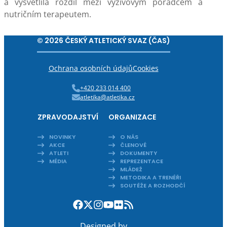
a vysvětlila rozdíl mezi výživovým poradcem a
nutričním terapeutem.
© 2026 ČESKÝ ATLETICKÝ SVAZ (ČAS)
Ochrana osobních údajů
Cookies
+420 233 014 400
atletika@atletika.cz
ZPRAVODAJSTVÍ
ORGANIZACE
NOVINKY
O NÁS
AKCE
ČLENOVÉ
ATLETI
DOKUMENTY
MÉDIA
REPREZENTACE
MLÁDEŽ
METODIKA A TRENÉŘI
SOUTĚŽE A ROZHODČÍ
Designed by