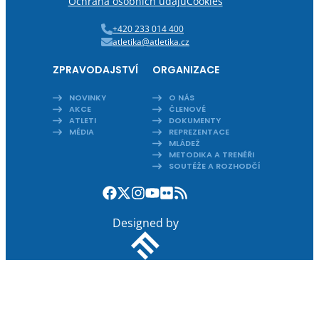
Ochrana osobních údajů
Cookies
+420 233 014 400
atletika@atletika.cz
ZPRAVODAJSTVÍ
ORGANIZACE
NOVINKY
O NÁS
AKCE
ČLENOVÉ
ATLETI
DOKUMENTY
MÉDIA
REPREZENTACE
MLÁDEŽ
METODIKA A TRENÉŘI
SOUTĚŽE A ROZHODČÍ
Designed by