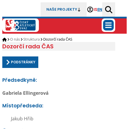
IS
EN
NAŠE PROJEKTY
O nás
Struktura
Dozorčí rada ČAS
Dozorčí rada ČAS
PODSTRÁNKY
Předsedkyně:
Gabriela Ellingerová
Místopředseda:
Jakub Hřib