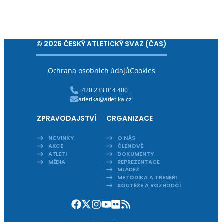
© 2026 ČESKÝ ATLETICKÝ SVAZ (ČAS)
Ochrana osobních údajů
Cookies
+420 233 014 400
atletika@atletika.cz
ZPRAVODAJSTVÍ
ORGANIZACE
NOVINKY
O NÁS
AKCE
ČLENOVÉ
ATLETI
DOKUMENTY
MÉDIA
REPREZENTACE
MLÁDEŽ
METODIKA A TRENÉŘI
SOUTĚŽE A ROZHODČÍ