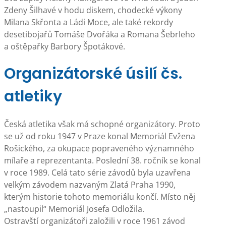
Zdeny Šilhavé v hodu diskem, chodecké výkony
Milana Skřonta a Ládi Moce, ale také rekordy
desetibojařů Tomáše Dvořáka a Romana Šebrleho
a oštěpařky Barbory Špotákové.
Organizátorské úsilí čs.
atletiky
Česká atletika však má schopné organizátory. Proto
se už od roku 1947 v Praze konal Memoriál Evžena
Rošického, za okupace popraveného významného
mílaře a reprezentanta. Poslední 38. ročník se konal
v roce 1989. Celá tato série závodů byla uzavřena
velkým závodem nazvaným Zlatá Praha 1990,
kterým historie tohoto memoriálu končí. Místo něj
„nastoupil“ Memoriál Josefa Odložila.
Ostravští organizátoři založili v roce 1961 závod