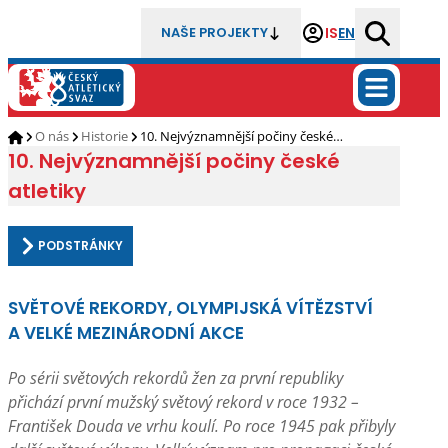
IS
EN
NAŠE PROJEKTY
O nás
Historie
10. Nejvýznamnější počiny české…
10. Nejvýznamnější počiny české
atletiky
PODSTRÁNKY
SVĚTOVÉ REKORDY, OLYMPIJSKÁ VÍTĚZSTVÍ
A VELKÉ MEZINÁRODNÍ AKCE
Po sérii světových rekordů žen za první republiky
přichází první mužský světový rekord v roce 1932 –
František Douda ve vrhu koulí. Po roce 1945 pak přibyly