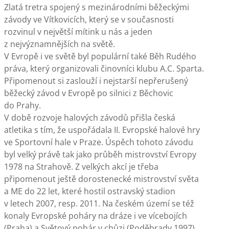
Zlatá tretra spojený s mezinárodními běžeckými
závody ve Vítkovicích, který se v současnosti
rozvinul v největší mítink u nás a jeden
z nejvýznamnějších na světě.
V Evropě i ve světě byl populární také Běh Rudého
práva, který organizovali činovníci klubu A.C. Sparta.
Připomenout si zaslouží i nejstarší nepřerušený
běžecký závod v Evropě po silnici z Běchovic
do Prahy.
V době rozvoje halových závodů přišla česká
atletika s tím, že uspořádala II. Evropské halové hry
ve Sportovní hale v Praze. Úspěch tohoto závodu
byl velký právě tak jako průběh mistrovství Evropy
1978 na Strahově. Z velkých akcí je třeba
připomenout ještě dorostenecké mistrovství světa
a ME do 22 let, které hostil ostravský stadion
v letech 2007, resp. 2011. Na českém území se též
konaly Evropské poháry na dráze i ve vícebojích
(Praha) a Světový pohár v chůzi (Poděbrady 1997).