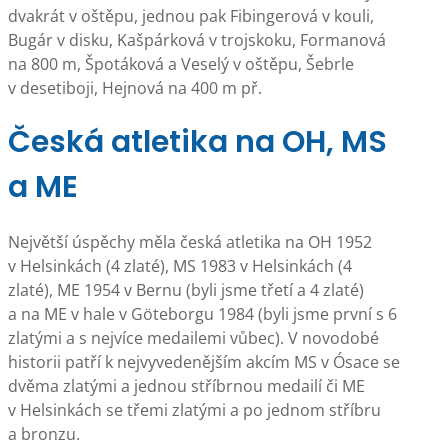
dvakrát v oštěpu, jednou pak Fibingerová v kouli,
Bugár v disku, Kašpárková v trojskoku, Formanová
na 800 m, Špotáková a Veselý v oštěpu, Šebrle
v desetiboji, Hejnová na 400 m př.
Česká atletika na OH, MS
a ME
Největší úspěchy měla česká atletika na OH 1952
v Helsinkách (4 zlaté), MS 1983 v Helsinkách (4
zlaté), ME 1954 v Bernu (byli jsme třetí a 4 zlaté)
a na ME v hale v Göteborgu 1984 (byli jsme první s 6
zlatými a s nejvíce medailemi vůbec). V novodobé
historii patří k nejvyvedenějším akcím MS v Ósace se
dvěma zlatými a jednou stříbrnou medailí či ME
v Helsinkách se třemi zlatými a po jednom stříbru
a bronzu.