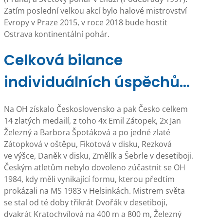
Zatím poslední velkou akcí bylo halové mistrovství
Evropy v Praze 2015, v roce 2018 bude hostit
Ostrava kontinentální pohár.
Celková bilance
individuálních úspěchů…
Na OH získalo Československo a pak Česko celkem
14 zlatých medailí, z toho 4x Emil Zátopek, 2x Jan
Železný a Barbora Špotáková a po jedné zlaté
Zátopková v oštěpu, Fikotová v disku, Rezková
ve výšce, Daněk v disku, Změlík a Šebrle v desetiboji.
Českým atletům nebylo dovoleno zúčastnit se OH
1984, kdy měli vynikající formu, kterou předtím
prokázali na MS 1983 v Helsinkách. Mistrem světa
se stal od té doby třikrát Dvořák v desetiboji,
dvakrát Kratochvílová na 400 m a 800 m, Železný