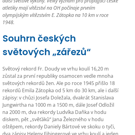
další světové výkony. Velký význam pro propagaci české
atletiky mají vítězství na OH počínaje prvním
olympijským vítězstvím E. Zátopka na 10 km v roce
1948.
Souhrn českých
světových „zářezů“
Světový rekord Fr. Doudy ve vrhu koulí 16,20 m
zůstal za první republiky osamocen vedle mnoha
světových rekordů žen. Ale po roce 1945 přišlo 18
rekordů Emila Zátopka od 5 km do 30 km, ale i další
zápisy: v chůzi Josefa Doležala, dvakrát Stanislava
Jungwirtha na 1000 m a 1500 m, dále Josef Odložil
na 2000 m, dva rekordy Ludvíka Daňka v hodu
diskem, pět „svěťáků“ Jana Železného v hodu
oštěpem, rekordy Daniely Bártové ve skoku o tyči,
dva zápisy Heleny Fibingerové ve vrhu koulí a jeden