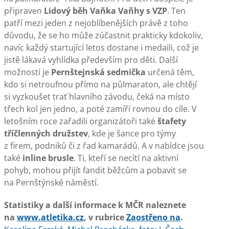
připraven
Lidový běh Vaňka Vaňhy s VZP
. Ten
patří mezi jeden z nejoblíbenějších právě z toho
důvodu, že se ho může zúčastnit prakticky kdokoliv,
navíc každý startující letos dostane i medaili, což je
jistě lákavá vyhlídka především pro děti. Další
možností je
Pernštejnská sedmička
určená těm,
kdo si netroufnou přímo na půlmaraton, ale chtějí
si vyzkoušet trať hlavního závodu, čeká na místo
třech kol jen jedno, a poté zamíří rovnou do cíle. V
letošním roce zařadili organizátoři také
štafety
tříčlenných družstev
, kde je šance pro týmy
z firem, podniků či z řad kamarádů. A v nabídce jsou
také
inline brusle
. Ti, kteří se necítí na aktivní
pohyb, mohou přijít fandit běžcům a pobavit se
na Pernštýnské náměstí.
Statistiky a další informace k MČR naleznete
na
www.atletika.cz
, v rubrice
Zaostřeno na
.