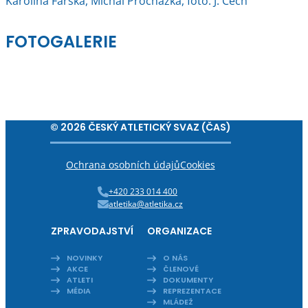
Karolína Farská, Michal Procházka, foto: J. Čech
FOTOGALERIE
© 2026 ČESKÝ ATLETICKÝ SVAZ (ČAS)
Ochrana osobních údajů
Cookies
+420 233 014 400
atletika@atletika.cz
ZPRAVODAJSTVÍ
ORGANIZACE
NOVINKY
O NÁS
AKCE
ČLENOVÉ
ATLETI
DOKUMENTY
MÉDIA
REPREZENTACE
MLÁDEŽ