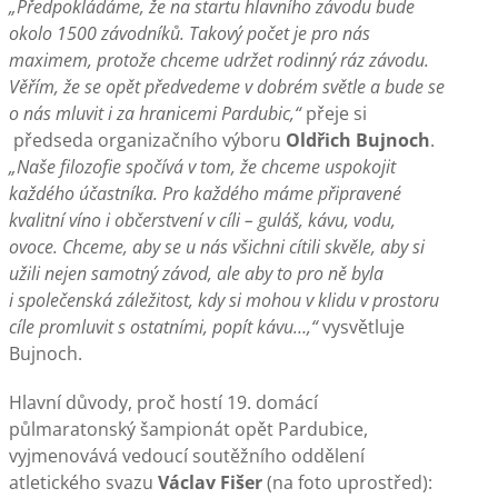
„Předpokládáme, že na startu hlavního závodu bude
okolo 1500 závodníků. Takový počet je pro nás
maximem, protože chceme udržet rodinný ráz závodu.
Věřím, že se opět předvedeme v dobrém světle a bude se
o nás mluvit i za hranicemi Pardubic,“
přeje si
předseda organizačního výboru
Oldřich Bujnoch
.
„Naše filozofie spočívá v tom, že chceme uspokojit
každého účastníka. Pro každého máme připravené
kvalitní víno i občerstvení v cíli – guláš, kávu, vodu,
ovoce. Chceme, aby se u nás všichni cítili skvěle, aby si
užili nejen samotný závod, ale aby to pro ně byla
i společenská záležitost, kdy si mohou v klidu v prostoru
cíle promluvit s ostatními, popít kávu…,“
vysvětluje
Bujnoch.
Hlavní důvody, proč hostí 19. domácí
půlmaratonský šampionát opět Pardubice,
vyjmenovává vedoucí soutěžního oddělení
atletického svazu
Václav Fišer
(na foto uprostřed):