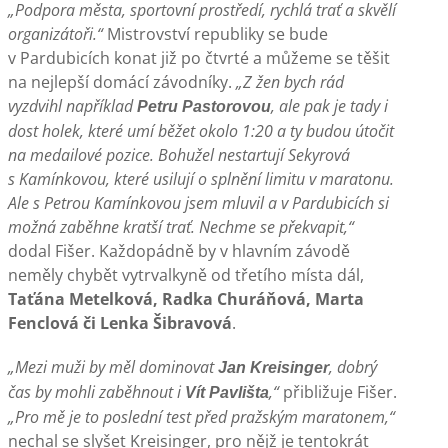
„Podpora města, sportovní prostředí, rychlá trať a skvělí
organizátoři.“
Mistrovství republiky se bude
v Pardubicích konat již po čtvrté a můžeme se těšit
na nejlepší domácí závodníky.
„Z žen bych rád
vyzdvihl například
, ale pak je tady i
Petru Pastorovou
dost holek, které umí běžet okolo 1:20 a ty budou útočit
na medailové pozice. Bohužel nestartují Sekyrová
s Kamínkovou, které usilují o splnění limitu v maratonu.
Ale s Petrou Kamínkovou jsem mluvil a v Pardubicích si
možná zaběhne kratší trať. Nechme se překvapit,“
dodal
Fišer. Každopádně by v hlavním závodě
neměly chybět vytrvalkyně od třetího místa dál,
Taťána Metelková, Radka Churáňová, Marta
Fenclová či Lenka Šibravová
.
„Mezi muži by měl dominovat
, dobrý
Jan Kreisinger
čas by mohli zaběhnout i
,“
přibližuje Fišer.
Vít Pavlišta
„Pro mě je to poslední test před pražským maratonem,“
nechal se slyšet Kreisinger, pro nějž je tentokrát