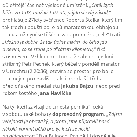
důležitější čas než výsledné umístění.
„Chtěl bych
běžet za 1:08, možná 1:07:30, půjdu si svůj závod,“
prohlašuje 27letý svěřenec Róberta Štefka, který tím
tak trochu pouští boj o půlmaratosnkou obhajobu
titulu a už nyní se těší na svou premiéru „celé“ trati.
„Možná je dobře, že tak úplně nevím, do čeho jdu
a nevím, co se stane po třicátém kilometru,“
říká
s úsměvem. Vzhledem k tomu, že absentuje loni
stříbrný Petr Pechek, který běžel v pondělí maraton
v Utrechtu (2:20:36), otevírá se prostor pro boj o
titul nejen pro Pavlištu, ale i pro další, třeba
předloňského medailistu
Jakuba Bajzu
, nebo před
rokem šestého
Jana Havlíčka
.
Na ty, kteří zavítají do „města perníku“, čeká
v sobotu také bohatý
doprovodný program
.
„Zájem
veřejnosti je obrovský, a proto jsme připravili hned
několik variant běhů pro ty, kteří se necítí
na půlmaraton,“
říká Bujnoch. Pro děti i dospělé je