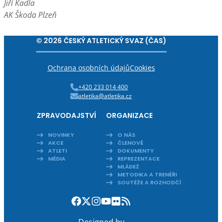
Jiří Kadla
AK Škoda Plzeň
© 2026 ČESKÝ ATLETICKÝ SVAZ (ČAS)
Ochrana osobních údajů
Cookies
+420 233 014 400
atletika@atletika.cz
ZPRAVODAJSTVÍ
ORGANIZACE
NOVINKY
O NÁS
AKCE
ČLENOVÉ
ATLETI
DOKUMENTY
MÉDIA
REPREZENTACE
MLÁDEŽ
METODIKA A TRENÉŘI
SOUTĚŽE A ROZHODČÍ