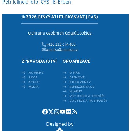
Petr Jelínek, foto: ČAS - E. Erben
© 2026 ČESKÝ ATLETICKÝ SVAZ (ČAS)
Ochrana osobních údajů
Cookies
+420 233 014 400
atletika@atletika.cz
ZPRAVODAJSTVÍ
ORGANIZACE
NOVINKY
O NÁS
AKCE
ČLENOVÉ
ATLETI
DOKUMENTY
MÉDIA
REPREZENTACE
MLÁDEŽ
METODIKA A TRENÉŘI
SOUTĚŽE A ROZHODČÍ
Designed by