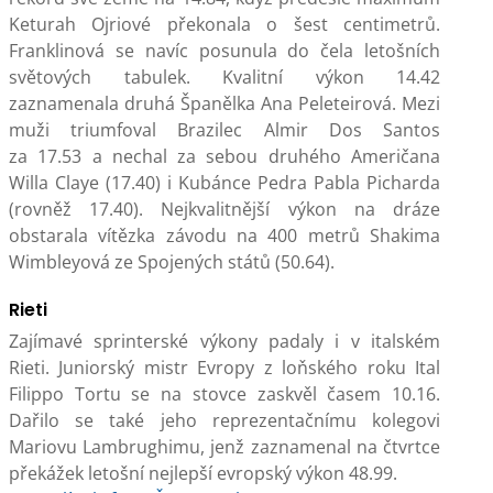
Keturah Ojriové překonala o šest centimetrů.
Franklinová se navíc posunula do čela letošních
světových tabulek. Kvalitní výkon 14.42
zaznamenala druhá Španělka Ana Peleteirová. Mezi
muži triumfoval Brazilec Almir Dos Santos
za 17.53 a nechal za sebou druhého Američana
Willa Claye (17.40) i Kubánce Pedra Pabla Picharda
(rovněž 17.40). Nejkvalitnější výkon na dráze
obstarala vítězka závodu na 400 metrů Shakima
Wimbleyová ze Spojených států (50.64).
Rieti
Zajímavé sprinterské výkony padaly i v italském
Rieti. Juniorský mistr Evropy z loňského roku Ital
Filippo Tortu se na stovce zaskvěl časem 10.16.
Dařilo se také jeho reprezentačnímu kolegovi
Mariovu Lambrughimu, jenž zaznamenal na čtvrtce
překážek letošní nejlepší evropský výkon 48.99.