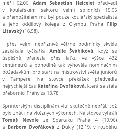
měřil 62.06.
Adam Sebastian Helcelet
předvedl
v koulařském sektoru velmi solidních 15.06
a přemožitelem mu byl pouze koulařský specialista
a jeho oddílový kolega z Olympu Praha
Filip
Litavský
(16.58).
I přes velmi nepříznivé větrné podmínky skvěle
zaskákala tyčkařka
Amálie Švábíková
, když se
úspěšně přenesla přes laťku ve výšce 432
centimetrů a pohodlně tak vyhověla nominačním
požadavkům pro start na mistrovství světa juniorů
v Tampere. Na stovce překážek předvedla
nejrychlejší čas
Kateřina Dvořáková
, která se stala
přebornicí Prahy za 13.78.
Sprinterským disciplínám vítr skutečně nepřál, což
bylo znát i na vítězných výkonech. Na stovce vyhráli
Tomáš Nevole
ze Spartaku Praha 4 (10.96)
a
Barbora Dvořáková
z Dukly (12.19, v rozběhu