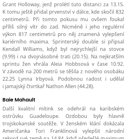
Grant Holloway, jenž prolétl tuto distanci za 13.15.
K tomu ještě přidal prvenství v dálce, kde skočil 832
centimetrů. Při tomto pokusu mu ovšem foukal
příliš silný vítr do zad. Nicméně i jeho regulérní
výkon 817 centimetrů pro něj znamená vylepšení
kariérního maxima. Sprinterský double si připsal
Kendall Williams, když byl nejrychlejší na stovce
(9.99) i na dvojnásobné trati (20.15). Na nejkratším
sprintu žen vhrála Aleia Hobbsová v čase 10.92.
V závodě na 200 metrů se těšila z nového osobáku
22.25 Lynna Irbyová. Podobnou radost i udělal
i jamajský čtvrtkař Nathon Allen (44.28).
Baie Mahault
Další kvalitní mítink se odehrál na karibském
ostrůvku Guadeloupe. Ozdobou byly hlavně
trojskokanské soutěže. V ženském klání dokázala
Američanka Tori Franklinová vylepšit národní
rekord své země na 14.84, když předešlé maximum