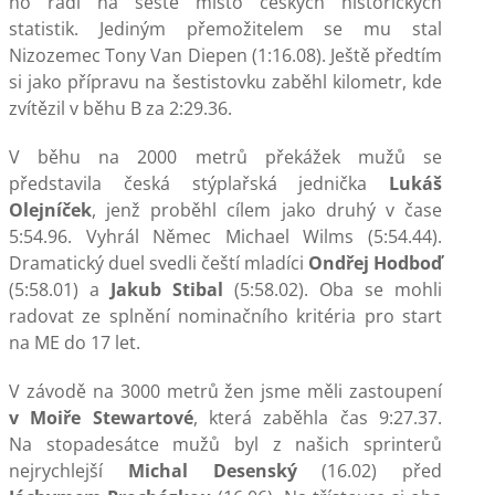
ho řadí na šesté místo českých historických
statistik. Jediným přemožitelem se mu stal
Nizozemec Tony Van Diepen (1:16.08). Ještě předtím
si jako přípravu na šestistovku zaběhl kilometr, kde
zvítězil v běhu B za 2:29.36.
V běhu na 2000 metrů překážek mužů se
představila česká stýplařská jednička
Lukáš
Olejníček
, jenž proběhl cílem jako druhý v čase
5:54.96. Vyhrál Němec Michael Wilms (5:54.44).
Dramatický duel svedli čeští mladíci
Ondřej Hodboď
(5:58.01) a
Jakub Stibal
(5:58.02). Oba se mohli
radovat ze splnění nominačního kritéria pro start
na ME do 17 let.
V závodě na 3000 metrů žen jsme měli zastoupení
v Moiře Stewartové
, která zaběhla čas 9:27.37.
Na stopadesátce mužů byl z našich sprinterů
nejrychlejší
Michal Desenský
(16.02) před