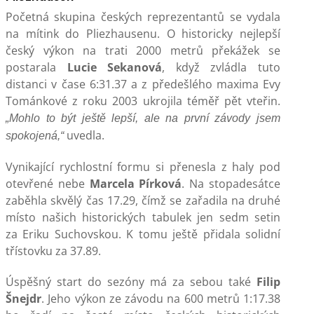
Početná skupina českých reprezentantů se vydala
na mítink do Pliezhausenu. O historicky nejlepší
český výkon na trati 2000 metrů překážek se
postarala
Lucie Sekanová
, když zvládla tuto
distanci v čase 6:31.37 a z předešlého maxima Evy
Tománkové z roku 2003 ukrojila téměř pět vteřin.
„Mohlo to být ještě lepší, ale na první závody jsem
uvedla.
spokojená,“
Vynikající rychlostní formu si přenesla z haly pod
otevřené nebe
Marcela Pírková
. Na stopadesátce
zaběhla skvělý čas 17.29, čímž se zařadila na druhé
místo našich historických tabulek jen sedm setin
za Eriku Suchovskou. K tomu ještě přidala solidní
třístovku za 37.89.
Úspěšný start do sezóny má za sebou také
Filip
Šnejdr
. Jeho výkon ze závodu na 600 metrů 1:17.38