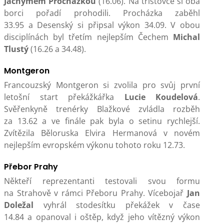
Jáchymem Procházkou
(16.06). Na třístovce si oba
borci pořadí prohodili. Procházka zaběhl
33.95 a Desenský si připsal výkon 34.09. V obou
disciplínách byl třetím nejlepším Čechem
Michal
Tlustý
(16.26 a 34.48).
Montgeron
Francouzský Montgeron si zvolila pro svůj první
letošní start překážkářka
Lucie Koudelová
.
Svěřenkyně trenérky Blažkové zvládla rozběh
za 13.62 a ve finále pak byla o setinu rychlejší.
Zvítězila Běloruska Elvira Hermanová v novém
nejlepším evropském výkonu tohoto roku 12.73.
Přebor Prahy
Někteří reprezentanti testovali svou formu
na Strahově v rámci Přeboru Prahy. Vícebojař
Jan
Doležal
vyhrál stodesítku překážek v čase
14.84 a opanoval i oštěp, když jeho vítězný výkon