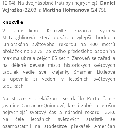
12.04). Na dvojnásobné trati byli nejrychlejší
Daniel
Vejražka
(22.03) a
Martina Hofmanová
(24.75).
Knoxville
V americkém Knoxville zazářila Sydney
McLaughlinová, která dokázala vylepšit hodnotu
juniorského světového rekordu na 400 metrů
překážek na 52.75. Ze svého předešlého osobního
maxima ubrala celých 85 setin. Zároveň se zařadila
na dělené deváté místo historických světových
tabulek vedle své krajanky Shamier Littleové
a upevnila si vedení v letošních světových
tabulkách.
Na stovce s překážkami se dařilo Portoričance
Jasmine Camacho-Quinnové, která zaběhla letošní
nejrychlejší světový čas a národní rekord 12.40.
Na čele letošních světových statistik se
osamostatnil na stodesítce překážek Američan