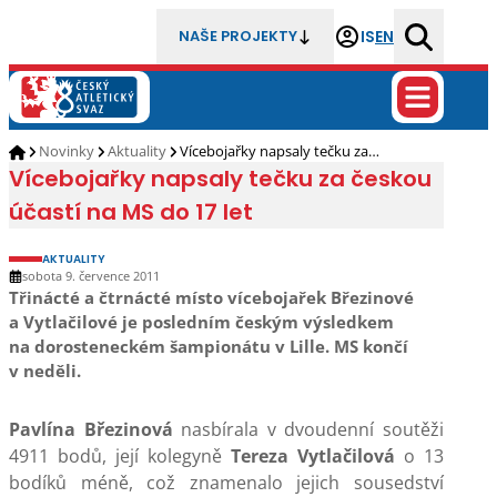
IS
EN
NAŠE PROJEKTY
Novinky
Aktuality
Vícebojařky napsaly tečku za…
Vícebojařky napsaly tečku za českou
účastí na MS do 17 let
AKTUALITY
sobota 9. července 2011
Třinácté a čtrnácté místo vícebojařek Březinové
a Vytlačilové je posledním českým výsledkem
na dorosteneckém šampionátu v Lille. MS končí
v neděli.
Pavlína Březinová
nasbírala v dvoudenní soutěži
4911 bodů, její kolegyně
Tereza Vytlačilová
o 13
bodíků méně, což znamenalo jejich sousedství