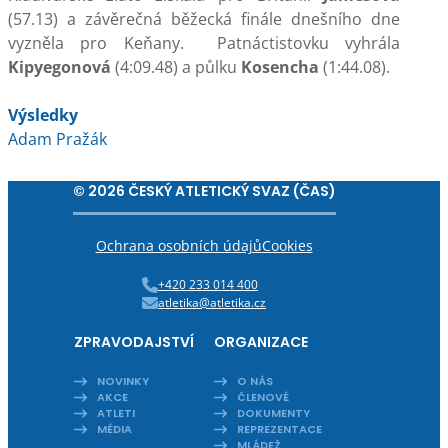
(57.13) a závěrečná běžecká finále dnešního dne
vyzněla pro Keňany. Patnáctistovku vyhrála
Kipyegonová
(4:09.48) a půlku
Kosencha
(1:44.08).
Výsledky
Adam Pražák
© 2026 ČESKÝ ATLETICKÝ SVAZ (ČAS)
Ochrana osobních údajů
Cookies
+420 233 014 400
atletika@atletika.cz
ZPRAVODAJSTVÍ
ORGANIZACE
NOVINKY
O NÁS
AKCE
ČLENOVÉ
ATLETI
DOKUMENTY
MÉDIA
REPREZENTACE
MLÁDEŽ