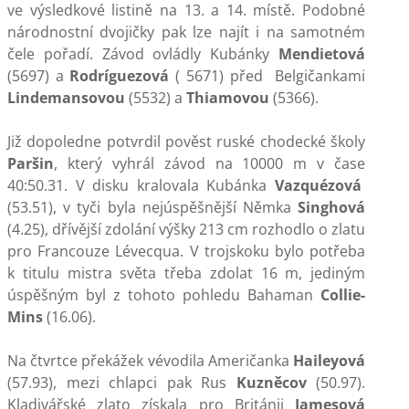
ve výsledkové listině na 13. a 14. místě. Podobné
národnostní dvojičky pak lze najít i na samotném
čele pořadí. Závod ovládly Kubánky
Mendietová
(5697) a
Rodríguezová
( 5671) před Belgičankami
Lindemansovou
(5532) a
Thiamovou
(5366).
Již dopoledne potvrdil pověst ruské chodecké školy
Paršin
, který vyhrál závod na 10000 m v čase
40:50.31. V disku kralovala Kubánka
Vazquézová
(53.51), v tyči byla nejúspěšnější Němka
Singhová
(4.25), dřívější zdolání výšky 213 cm rozhodlo o zlatu
pro Francouze Lévecqua. V trojskoku bylo potřeba
k titulu mistra světa třeba zdolat 16 m, jediným
úspěšným byl z tohoto pohledu Bahaman
Collie-
Mins
(16.06).
Na čtvrtce překážek vévodila Američanka
Haileyová
(57.93), mezi chlapci pak Rus
Kuzněcov
(50.97).
Kladivářské zlato získala pro Británii
Jamesová