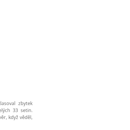
lasoval zbytek
lých 33 setin.
ěr, když věděl,