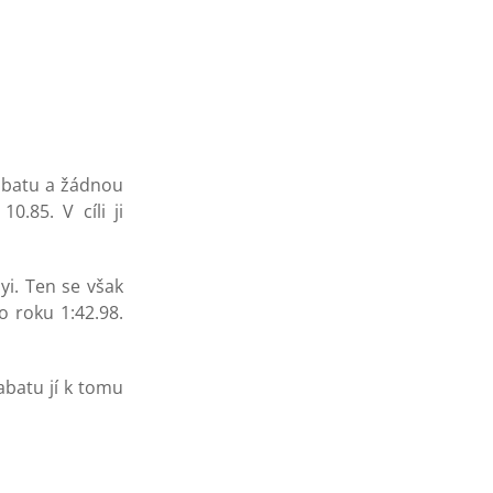
Rabatu a žádnou
.85. V cíli ji
i. Ten se však
o roku 1:42.98.
abatu jí k tomu