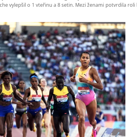
e vylepšil o 1 vteřinu a 8 setin. Mezi ženami potvrdila roli 