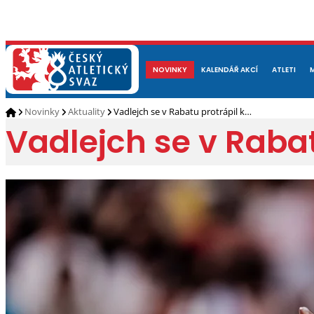
NOVINKY
O NÁS
ČLENOVÉ
KALENDÁŘ AKCÍ
DOKUMENTY
ATLETI
REP
Novinky
Aktuality
Vadlejch se v Rabatu protrápil k…
Vadlejch se v Raba