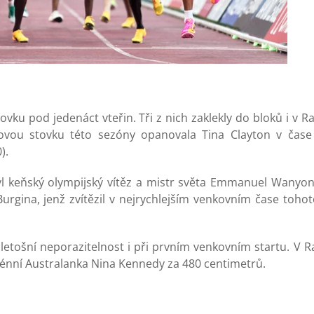
ku pod jedenáct vteřin. Tři z nich zaklekly do bloků i v 
vou stovku této sezóny opanovala Tina Clayton v čase 10
).
l keňský olympijský vítěz a mistr světa Emmanuel Wanyony
gina, jenž zvítězil v nejrychlejším venkovním čase tohot
letošní neporazitelnost i při prvním venkovním startu. V R
erénní Australanka Nina Kennedy za 480 centimetrů.