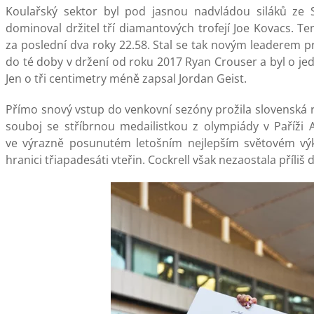
Koulařský sektor byl pod jasnou nadvládou siláků ze Sp
dominoval držitel tří diamantových trofejí Joe Kovacs. Te
za poslední dva roky 22.58. Stal se tak novým leaderem
do té doby v držení od roku 2017 Ryan Crouser a byl o je
Jen o tři centimetry méně zapsal Jordan Geist.
Přímo snový vstup do venkovní sezóny prožila slovenská 
souboj se stříbrnou medailistkou z olympiády v Paříži 
ve výrazně posunutém letošním nejlepším světovém vý
hranici třiapadesáti vteřin. Cockrell však nezaostala příliš