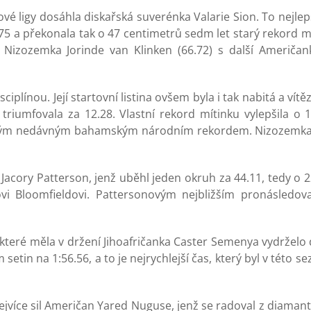
é ligy dosáhla diskařská suverénka Valarie Sion. To nejlepš
.75 a překonala tak o 47 centimetrů sedm let starý rekord 
 Nizozemka Jorinde van Klinken (66.72) s další Američa
plínou. Její startovní listina ovšem byla i tak nabitá a vít
 triumfovala za 12.28. Vlastní rekord mítinku vylepšila o 
za svým nedávným bahamským národním rekordem. Nizozemka
Jacory Patterson, jenž uběhl jeden okruh za 44.11, tedy o 22
i Bloomfieldovi. Pattersonovým nejbližším pronásledova
teré měla v držení Jihoafričanka Caster Semenya vydrželo d
etin na 1:56.56, a to je nejrychlejší čas, který byl v této 
nejvíce sil Američan Yared Nuguse, jenž se radoval z diama