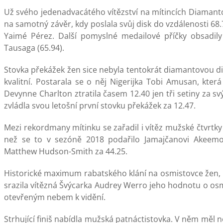
Už svého jedenadvacátého vítězství na mítincích Diamantov
na samotný závěr, kdy poslala svůj disk do vzdálenosti 68
Yaimé Pérez. Další pomyslné medailové příčky obsadily
Tausaga (65.94).
Stovka překážek žen sice nebyla tentokrát diamantovou disci
kvalitní. Postarala se o něj Nigerijka Tobi Amusan, která
Devynne Charlton ztratila časem 12.40 jen tři setiny 
zvládla svou letošní první stovku překážek za 12.47.
Mezi rekordmany mítinku se zařadil i vítěz mužské čtvrtky 
než se to v sezóně 2018 podařilo Jamajčanovi Akeemov
Matthew Hudson-Smith za 44.25.
Historické maximum rabatského klání na osmistovce žen, k
srazila vítězná Švýcarka Audrey Werro jeho hodnotu o osm s
otevřeným nebem k vidění.
Strhující finiš nabídla mužská patnáctistovka. V něm měl 