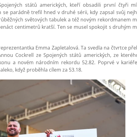
ojených států amerických, kteří obsadili první čtyři mí
n se parádně trefil hned v druhé sérii, kdy zapsal svůj nej
 průběžných světových tabulek a též novým rekordmanem mí
denáct centimetrů kratší. Ten se musel spokojit s druhým m
reprezentantka Emma Zapletalová. Ta svedla na čtvrtce př
Annou Cockrell ze Spojených států amerických, ze kterého
konu a novém národním rekordu 52.82. Poprvé v kariéře
 daleko, když proběhla cílem za 53.18.