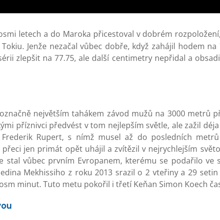
osmi letech a do Maroka přicestoval v dobrém rozpoložení
Tokiu. Jenže nezačal vůbec dobře, když zahájil hodem na 
 sérii zlepšit na 77.75, ale další centimetry nepřidal a obsa
noznačně největším tahákem závod mužů na 3000 metrů pře
i příznivci předvést v tom nejlepším světle, ale zažil déja
rederik Rupert, s nímž musel až do posledních metrů 
c přeci jen primát opět uhájil a zvítězil v nejrychlejším sv
 se stal vůbec prvním Evropanem, kterému se podařilo ve 
dina Mekhissiho z roku 2013 srazil o 2 vteřiny a 29 setin 
osm minut. Tuto metu pokořil i třetí Keňan Simon Koech ča
vou