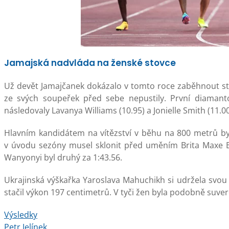
Jamajská nadvláda na ženské stovce
Už devět Jamajčanek dokázalo v tomto roce zaběhnout stov
ze svých soupeřek před sebe nepustily. První diamanto
následovaly Lavanya Williams (10.95) a Jonielle Smith (11.00
Hlavním kandidátem na vítězství v běhu na 800 metrů by
v úvodu sezóny musel sklonit před uměním Brita Maxe Bur
Wanyonyi byl druhý za 1:43.56.
Ukrajinská výškařka Yaroslava Mahuchikh si udržela svou 
stačil výkon 197 centimetrů. V tyči žen byla podobně suv
Výsledky
Petr Jelínek