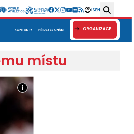
IS
EN
ORGANIZACE
KONTAKTY
PŘIDEJ SE K NÁM
mému místu