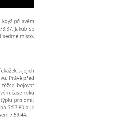
, když při svém
73.87. Jakub se
dil sedmé místo.
kážek s jejich
 vu. Právě před
těžce bojovat
ětovém čase roku
stýplu prolomit
na 7:57.80 a je
sem 7:59.44.