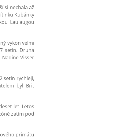
í si nechala až
mítinku Kubánky
nkou Laulaugou
ězný výkon velmi
17 setin. Druhá
 Nadine Visser
 setin rychleji,
telem byl Brit
eset let. Letos
sezóně zatím pod
ntového primátu