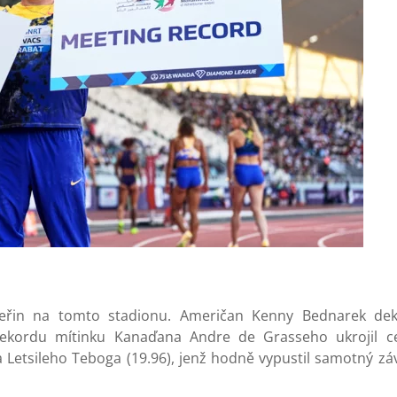
teřin na tomto stadionu. Američan Kenny Bednarek dek
rekordu mítinku Kanaďana Andre de Grasseho ukrojil ce
Letsileho Teboga (19.96), jenž hodně vypustil samotný záv