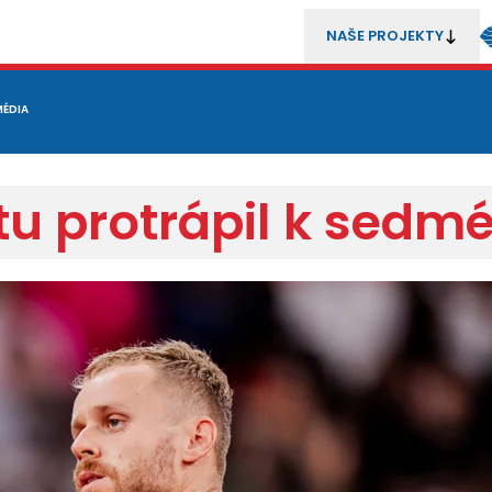
NAŠE PROJEKTY
REZENTACE
MÉDIA
MLÁDEŽ
METODIKA A TRENÉŘI
SOUTĚŽE A ROZHODČÍ
tu protrápil k sed