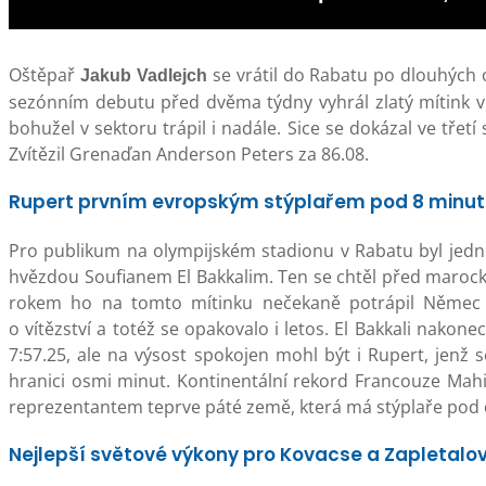
Oštěpař
se vrátil do Rabatu po dlouhých 
Jakub Vadlejch
sezónním debutu před dvěma týdny vyhrál zlatý mítink v 
bohužel v sektoru trápil i nadále. Sice se dokázal ve třetí
Zvítězil Grenaďan Anderson Peters za 86.08.
Rupert prvním evropským stýplařem pod 8 minut
Pro publikum na olympijském stadionu v Rabatu byl jed
hvězdou Soufianem El Bakkalim. Ten se chtěl před marockým
rokem ho na tomto mítinku nečekaně potrápil Němec F
o vítězství a totéž se opakovalo i letos. El Bakkali nakone
7:57.25, ale na výsost spokojen mohl být i Rupert, jenž
hranici osmi minut. Kontinentální rekord Francouze Mahie
reprezentantem teprve páté země, která má stýplaře pod 
Nejlepší světové výkony pro Kovacse a Zapletalo