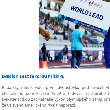
Dalších šest rekordů mítinku
Rabatský mítink viděl první dvoustovku pod dvacet v
startovního pole v čase 19.69 a z devět let starého 
Devatenáctkou začínal také výkon olympijského šampiona 
že už svého amerického rivala neporazí.