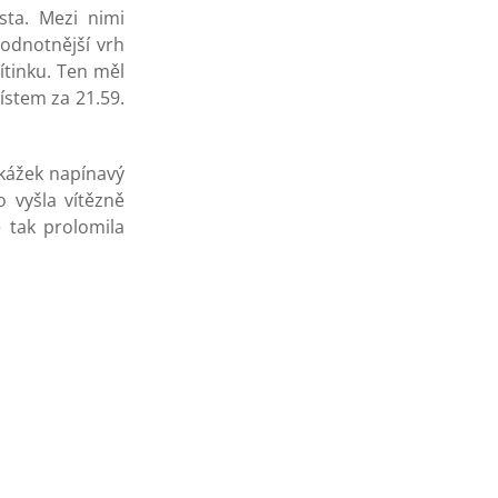
sta. Mezi nimi
hodnotnější vrh
tinku. Ten měl
ístem za 21.59.
ekážek napínavý
 vyšla vítězně
 tak prolomila