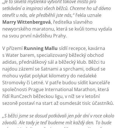
„Je to skvělá myšlenka vytvořit takové místo pro
setkávání a inspiraci všech běžců. Chceme ho už dávno
otevřít u nás, ale předběhli jste nás,“
řekla uznale
Marry Wittenbergová
, ředitelka slavného
newyorského maratonu, která se kvůli tomu vydala
na svou první návštěvu Prahy.
V přízemí
Running Mallu
sídlí recepce, kavárna
s Water barem, specializovaný běžecký obchod
adidas, přednáškový sál a běžecký klub. Běžci tu
najdou zázemí se šatnami a sprchami, odkud se
mohou vydat polykat kilometry do nedaleké
Stromovky či Letné. V patře budou sídlit kanceláře
společnosti Prague International Marathon, která
řídí RunCzech běžeckou ligu, v níž se v letošní
sezoně postaví na start až osmdesát tisíc účastníků.
„S běžci jsme se dosud potkávali jen pár dní v roce okolo
závodů. Ale tady je teď budeme mít každý den. To bude