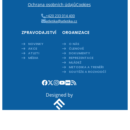
Ochrana osobních údajů
Cookies
+420 233 014 400
atletika@atletika.cz
ZPRAVODAJSTVÍ
ORGANIZACE
NOVINKY
O NÁS
AKCE
ČLENOVÉ
ATLETI
DOKUMENTY
MÉDIA
REPREZENTACE
MLÁDEŽ
METODIKA A TRENÉŘI
SOUTĚŽE A ROZHODČÍ
Designed by