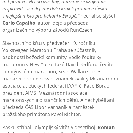
mít pozitivní vliv na všechny, můžeme se vzájemně
inspirovat. Učinili jsme další krok k proměně Česka
v nejlepší místo pro běhání v Evropě,“
nechal se slyšet
Carlo Capalbo
, autor ideje a předseda
organizačního výboru závodů RunCzech.
Slavnostního křtu v předvečer 19. ročníku
Volkswagen Maratonu Praha se zúčastnily
osobnosti běžecké komunity: vedle ředitelky
maratonu v New Yorku také David Bedford, ředitel
Londýnského maratonu, Sean Wallace-Jones,
manažer pro udělování známek kvality Mezinárodní
asociace atletických federací IAAF, či Paco Borao,
prezident AIMS, Mezinárodní asociace
maratonských a distančních běhů. A nechyběli ani
předseda ČAS Libor Varhaník a náměstek
pražského primátora Pavel Richter.
Pásku stříhal i olympijský vítěz v desetiboji
Roman