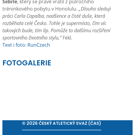
Šebrle
, který se právě vrátil z půlročního
tréninkového pobytu v Honolulu.
„Dlouho sleduji
práci Carla Capalba, nadšence a čisté duše, která
rozběhala celé Česko. Tohle je supermísto, čím víc
takových bude, tím líp. Pomůže to dalšímu rozšíření
sportovního životního stylu,“
řekl.
Text i foto: RunCzech
FOTOGALERIE
© 2026 ČESKÝ ATLETICKÝ SVAZ (ČAS)