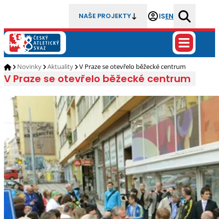
IS
EN
NAŠE PROJEKTY
Novinky
Aktuality
V Praze se otevřelo běžecké centrum
V Praze se otevřelo běžecké centrum