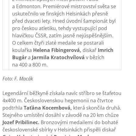
a Edmonton. Premiérové mistrovství světa se
uskutečnilo ve finských Helsinkách přesně
před dvaceti lety. Hned úvodní šampionát byl
pro českou atletiku, tehdy vystupující pod
hlavičkou ČSSR, zatím jasně nejúspěšnějším.
O celkem čtyři zlaté medaile se postarali
koulařka
Helena Fibingerová,
diskař
Imrich
Bugár
a
Jarmila Kratochvílová
v bězích
na 400 a 800 m.
Foto: F. Macák
Legendární běžkyně získala navíc stříbro se štafetou
4x400 m. Československou hegemonii na čtvrtce
podtrhla
Taťána Kocembová,
která skončila druhá.
Stejného umístění dosáhl v závodě na 20 km chůze
Jozef Pribilinec.
Bronzovými medailemi do bohaté
československé sbírky v Helsinkách přispěli diskař