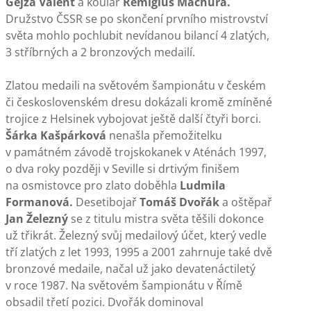
Gejza Valent
a koulař
Remigius Machura.
Družstvo ČSSR se po skončení prvního mistrovství
světa mohlo pochlubit nevídanou bilancí 4 zlatých,
3 stříbrných a 2 bronzových medailí.
Zlatou medaili na světovém šampionátu v českém
či československém dresu dokázali kromě zmíněné
trojice z Helsinek vybojovat ještě další čtyři borci.
Šárka Kašpárková
nenašla přemožitelku
v památném závodě trojskokanek v Aténách 1997,
o dva roky později v Seville si drtivým finišem
na osmistovce pro zlato doběhla
Ludmila
Formanová.
Desetibojař
Tomáš Dvořák
a oštěpař
Jan Železný
se z titulu mistra světa těšili dokonce
už třikrát. Železný svůj medailový účet, který vedle
tří zlatých z let 1993, 1995 a 2001 zahrnuje také dvě
bronzové medaile, načal už jako devatenáctiletý
v roce 1987. Na světovém šampionátu v Římě
obsadil třetí pozici. Dvořák dominoval