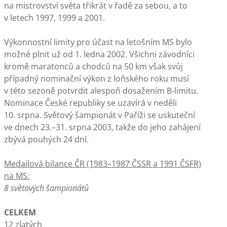
na mistrovství světa třikrát v řadě za sebou, a to
v letech 1997, 1999 a 2001.
Výkonnostní limity pro účast na letošním MS bylo
možné plnit už od 1. ledna 2002. Všichni závodníci
kromě maratonců a chodců na 50 km však svůj
případný nominační výkon z loňského roku musí
v této sezoně potvrdit alespoň dosažením B-limitu.
Nominace České republiky se uzavírá v neděli
10. srpna. Světový šampionát v Paříži se uskuteční
ve dnech 23.–31. srpna 2003, takže do jeho zahájení
zbývá pouhých 24 dní.
Medailová bilance ČR (1983–1987 ČSSR a 1991 ČSFR)
na MS:
8 světových šampionátů
CELKEM
12 zlatých