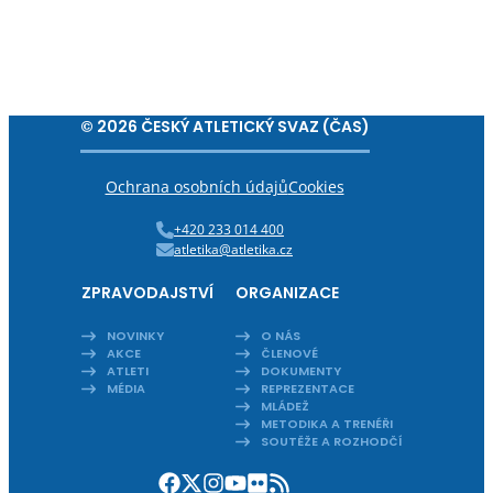
© 2026 ČESKÝ ATLETICKÝ SVAZ (ČAS)
Ochrana osobních údajů
Cookies
+420 233 014 400
atletika@atletika.cz
ZPRAVODAJSTVÍ
ORGANIZACE
NOVINKY
O NÁS
AKCE
ČLENOVÉ
ATLETI
DOKUMENTY
MÉDIA
REPREZENTACE
MLÁDEŽ
METODIKA A TRENÉŘI
SOUTĚŽE A ROZHODČÍ