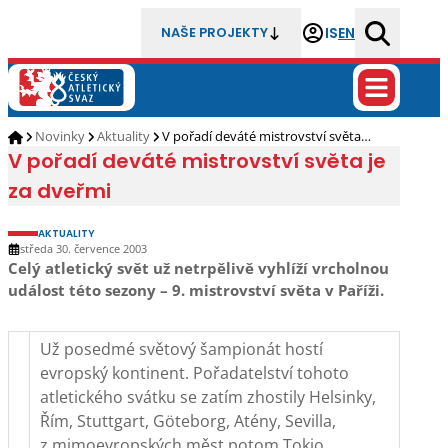
IS
EN
NAŠE PROJEKTY
Novinky
Aktuality
V pořadí deváté mistrovství světa…
V pořadí deváté mistrovství světa je
za dveřmi
AKTUALITY
středa 30. července 2003
Celý atletický svět už netrpělivě vyhlíží vrcholnou
událost této sezony – 9. mistrovství světa v Paříži.
Už posedmé světový šampionát hostí
evropský kontinent. Pořadatelství tohoto
atletického svátku se zatím zhostily Helsinky,
Řím, Stuttgart, Göteborg, Atény, Sevilla,
z mimoevropských měst potom Tokio