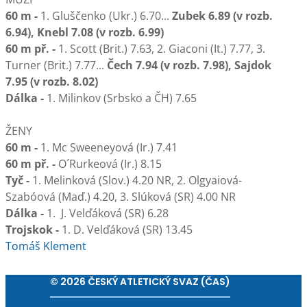
60 m -
1. Gluščenko (Ukr.) 6.70...
Zubek 6.89 (v rozb.
6.94), Knebl 7.08 (v rozb. 6.99)
60 m př. -
1. Scott (Brit.) 7.63, 2. Giaconi (It.) 7.77, 3.
Turner (Brit.) 7.77...
Čech 7.94 (v rozb. 7.98), Sajdok
7.95 (v rozb. 8.02)
Dálka -
1. Milinkov (Srbsko a ČH) 7.65
ŽENY
60 m -
1. Mc Sweeneyová (Ir.) 7.41
60 m př. -
O´Rurkeová (Ir.) 8.15
Tyč -
1. Melinková (Slov.) 4.20 NR, 2. Olgyaiová-
Szabóová (Maď.) 4.20, 3. Slúková (SR) 4.00 NR
Dálka -
1.
J. Velďáková (SR) 6.28
Trojskok -
1. D. Velďáková (SR) 13.45
Tomáš Klement
© 2026 ČESKÝ ATLETICKÝ SVAZ (ČAS)