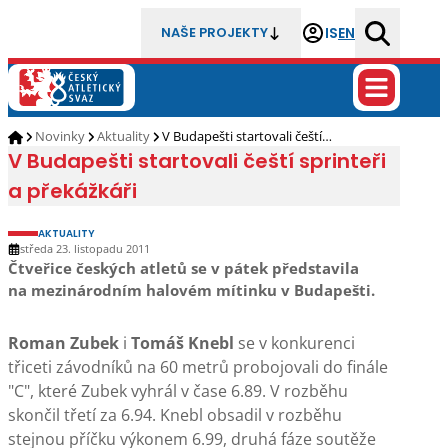
IS
EN
NAŠE PROJEKTY
Novinky
Aktuality
V Budapešti startovali čeští…
V Budapešti startovali čeští sprinteři
a překážkáři
AKTUALITY
středa 23. listopadu 2011
Čtveřice českých atletů se v pátek představila
na mezinárodním halovém mítinku v Budapešti.
Roman Zubek
i
Tomáš Knebl
se v konkurenci
třiceti závodníků na 60 metrů probojovali do finále
"C", které Zubek vyhrál v čase 6.89. V rozběhu
skončil třetí za 6.94. Knebl obsadil v rozběhu
stejnou příčku výkonem 6.99, druhá fáze soutěže