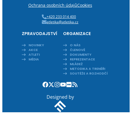
Ochrana osobních údajů
Cookies
+420 233 014 400
atletika@atletika.cz
ZPRAVODAJSTVÍ
ORGANIZACE
NOVINKY
O NÁS
AKCE
ČLENOVÉ
ATLETI
DOKUMENTY
MÉDIA
REPREZENTACE
MLÁDEŽ
METODIKA A TRENÉŘI
SOUTĚŽE A ROZHODČÍ
Designed by