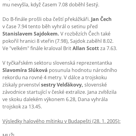
mu nevyšla, když časem 7.08 doběhl šestý.
Do B-finále prošli oba čeští překážkáři.
Jan Čech
v čase 7.94 tento běh vyhrál o setinu před
Stanislavem Sajdokem.
V rozbězích Čech také
pokořil hranici 8 vteřin (7.98), Sajdok zaběhl 8.02.
Ve "velkém" finále kraloval Brit
Allan Scott
za 7.63.
V tyčkařském sektoru slovenská reprezentantka
Slavomíra Slúková
posunula hodnotu národního
rekordu na rovné 4 metry. V dálce a trojskoku
získaly prvenství
sestry Velďákovy,
slovenské
závodnice startující v české extralize. Jana zvítězila
ve skoku dalekém výkonem 6.28, Dana vyhrála
trojskok za 13.45.
Výsledky halového mítinku v Budapešti (28. 1. 2005):
MUŽI