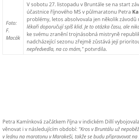
V sobotu 27. listopadu v Bruntále se na start z
účastnice říjnového MS v půlmaratonu Petra
Ka
problémy, letos absolvovala jen několik závodů
Foto:
lékaři doporučují spíš klid. Je to otázka času, ale ni
F.
ke svému zranění trojnásobná mistryně republik
Macák
nadcházející sezonu zřejmě zůstává její priorit
nepředvedla, na co mám,"
potvrdila.
Petra Kamínková začátkem října v indickém Dillí vybojoval
věnovat i v následujícím období:
"Kros v Bruntálu už nepoběž
v lednu na maratonu v Marakeši, takže se budu připravovat na 