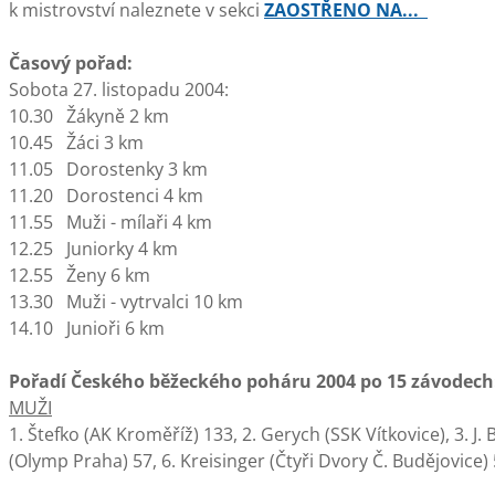
k mistrovství naleznete v sekci
ZAOSTŘENO NA...
Časový pořad:
Sobota 27. listopadu 2004:
10.30 Žákyně 2 km
10.45 Žáci 3 km
11.05 Dorostenky 3 km
11.20 Dorostenci 4 km
11.55 Muži - mílaři 4 km
12.25 Juniorky 4 km
12.55 Ženy 6 km
13.30 Muži - vytrvalci 10 km
14.10 Junioři 6 km
Pořadí Českého běžeckého poháru 2004 po 15 závodech
MUŽI
1. Štefko (AK Kroměříž) 133, 2. Gerych (SSK Vítkovice), 3. J. B
(Olymp Praha) 57, 6. Kreisinger (Čtyři Dvory Č. Budějovice)