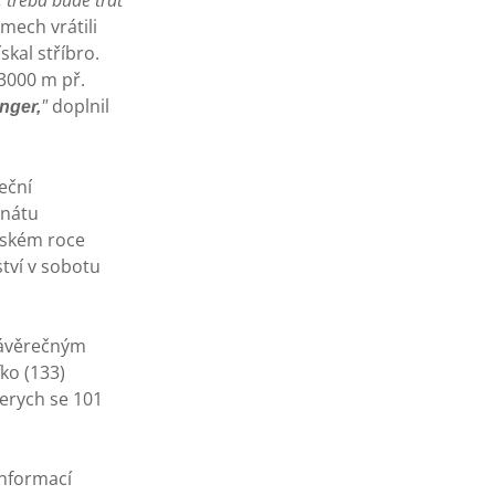
 třeba bude trať
mech vrátili
kal stříbro.
3000 m př.
"
doplnil
nger,
eční
onátu
ňském roce
tví v sobotu
závěrečným
ko (133)
erych se 101
informací