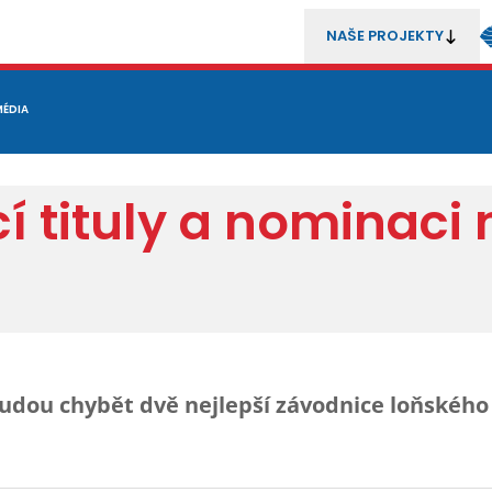
NAŠE PROJEKTY
REZENTACE
MÉDIA
MLÁDEŽ
METODIKA A TRENÉŘI
SOUTĚŽE A ROZHODČÍ
 tituly a nominaci 
budou chybět dvě nejlepší závodnice loňského