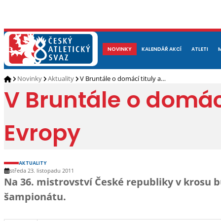
NOVINKY
O NÁS
ČLENOVÉ
KALENDÁŘ AKCÍ
DOKUMENTY
ATLETI
REP
Novinky
Aktuality
V Bruntále o domácí tituly a…
V Bruntále o domácí
Evropy
AKTUALITY
středa 23. listopadu 2011
Na 36. mistrovství České republiky v krosu 
šampionátu.