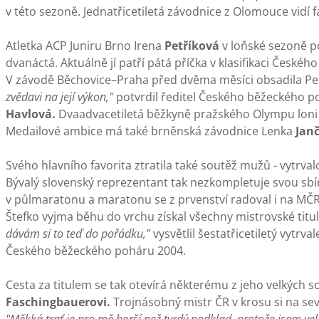
v této sezoně. Jednatřicetiletá závodnice z Olomouce vidí 
Atletka ACP Juniru Brno Irena
Petříková
v loňské sezoně po
dvanáctá. Aktuálně jí patří pátá příčka v klasifikaci Česk
V závodě Běchovice–Praha před dvěma měsíci obsadila P
zvědavi na její výkon,"
potvrdil ředitel Českého běžeckého po
Havlová.
Dvaadvacetiletá běžkyně pražského Olympu loni 
Medailové ambice má také brněnská závodnice Lenka
Jan
Svého hlavního favorita ztratila také soutěž mužů - vytrva
Bývalý slovenský reprezentant tak nezkompletuje svou sbír
v půlmaratonu a maratonu se z prvenství radoval i na MČR v
Štefko vyjma běhu do vrchu získal všechny mistrovské titul
dávám si to teď do pořádku,"
vysvětlil šestatřicetiletý vytr
Českého běžeckého poháru 2004.
Cesta za titulem se tak otevírá některému z jeho velkých 
Faschingbauerovi.
Trojnásobný mistr ČR v krosu si na sev