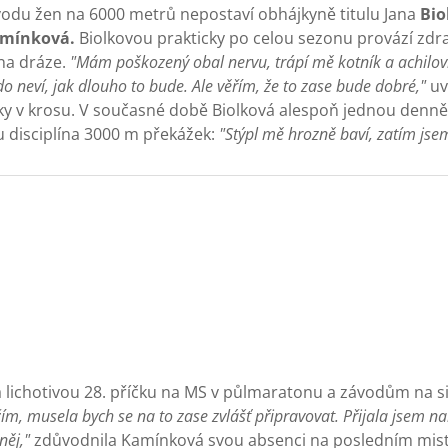
ávodu žen na 6000 metrů nepostaví obhájkyně titulu Jana
Bio
mínková.
Biolkovou prakticky po celou sezonu provází zdr
 na dráze.
"Mám poškozený obal nervu, trápí mě kotník a achilov
kdo neví, jak dlouho to bude. Ale věřím, že to zase bude dobré,"
uv
y v krosu. V současné době Biolková alespoň jednou denně 
ou disciplína 3000 m překážek:
"Stýpl mě hrozně baví, zatím js
a lichotivou 28. příčku na MS v půlmaratonu a závodům na si
ím, musela bych se na to zase zvlášť připravovat. Přijala jsem na
něj,"
zdůvodnila Kamínková svou absenci na posledním mist