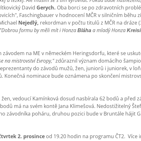
lkej a těžkej. Ale musím se s tím vyrovnat. Pokud bude nasněženo,
vítkovický David
Gerych.
Oba borci se po zdravotních problé
icích", Faschingbauer v hodnocení MČR v silničním běhu zís
 Michael
Nejedlý,
rekordman v počtu titulů z MČR na dráze (
"Dobrou formu by měli mít i Honza
a mladý Honza
Bláha
Kreisi
ím závodem na ME v německém Heringsdorfu, které se uskut
se na mistrovství Evropy,"
zdůraznil význam domácího šampi
eprezentanty do závodů mužů, žen, juniorů i juniorek, v lo
ků. Konečná nominace bude oznámena po skončení mistrovs
i žen, vedoucí Kamínková dosud nasbírala 62 bodů a před 
dů má na svém kontě Jana Klimešová. Nedostižitelný Štef
o závodníka poháru, druhou pozici bude v Bruntále hájit G
čtvrtek 2. prosince
od 19.20 hodin na programu ČT2. Více 