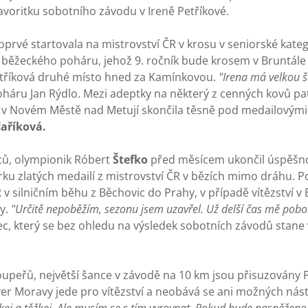
favoritku sobotního závodu v Ireně Petříkové.
prvé startovala na mistrovství ČR v krosu v seniorské katego
ého běžeckého poháru, jehož 9. ročník bude krosem v Bruntále
etříková druhé místo hned za Kamínkovou.
"Irena má velkou 
háru Jan Rýdlo. Mezi adeptky na některý z cenných kovů patř
v Novém Městě nad Metují skončila těsně pod medailovými 
čaříková.
lců, olympionik Róbert
Štefko
před měsícem ukončil úspěšn
ku zlatých medailí z mistrovství ČR v bězích mimo dráhu. Po
 silničním běhu z Běchovic do Prahy, v případě vítězství v 
y.
"Určitě nepoběžím, sezonu jsem uzavřel. Už delší čas mě pobol
valec, který se bez ohledu na výsledek sobotních závodů stane
soupeřů, největší šance v závodě na 10 km jsou přisuzovány 
er Moravy jede pro vítězství a neobává se ani možných nástr