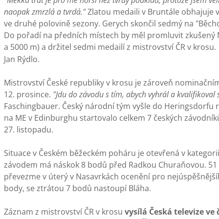
"Měkká trať je pro mě horší než tvrdý podklad, protože jsem ve
naopak zmrzlá a tvrdá."
Zlatou medaili v Bruntále obhajuje 
ve druhé polovině sezony. Gerych skončil sedmý na "Běchov
Do pořadí na předních místech by měl promluvit zkušený
a 5000 m) a držitel sedmi medailí z mistrovství ČR v krosu.
Jan Rýdlo.
Mistrovství České republiky v krosu je zároveň nominačn
12. prosince.
"Jdu do závodu s tím, abych vyhrál a kvalifikoval 
Faschingbauer. Český národní tým vyšle do Heringsdorfu r
na ME v Edinburghu startovalo celkem 7 českých závodní
27. listopadu.
Situace v Českém běžeckém poháru je otevřená v kategori
závodem má náskok 8 bodů před Radkou Churaňovou. 51 bo
převezme v úterý v Nasavrkách ocenění pro nejúspěšnějšíh
body, se ztrátou 7 bodů nastoupí Bláha.
Záznam z mistrovství ČR v krosu
vysílá Česká televize ve 