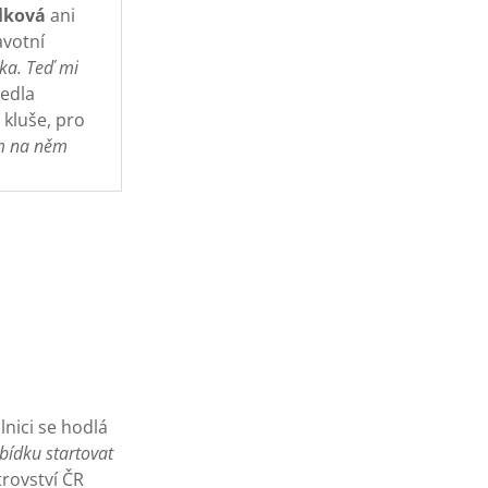
lková
ani
avotní
ka. Teď mi
edla
kluše, pro
em na něm
lnici se hodlá
bídku startovat
rovství ČR