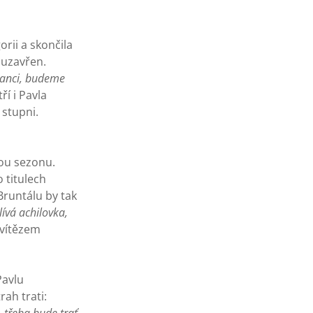
rii a skončila
 uzavřen.
šanci, budeme
í i Pavla
stupni.
ou sezonu.
 titulech
Bruntálu by tak
ívá achilovka,
 vítězem
Pavlu
ah trati: