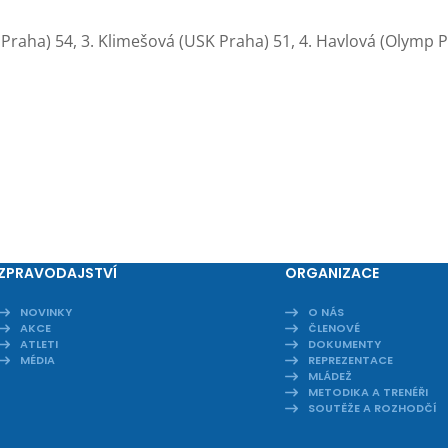
raha) 54, 3. Klimešová (USK Praha) 51, 4. Havlová (Olymp Pr
ZPRAVODAJSTVÍ
ORGANIZACE
NOVINKY
O NÁS
AKCE
ČLENOVÉ
ATLETI
DOKUMENTY
MÉDIA
REPREZENTACE
MLÁDEŽ
METODIKA A TRENÉŘI
SOUTĚŽE A ROZHODČÍ