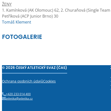
ŽENY
1. Kamínková (AK Olomouc) 62, 2. Churaňová (Single Team P
Petříková (ACP Junior Brno) 30
Tomáš Klement
FOTOGALERIE
© 2026 ČESKÝ ATLETICKÝ SVAZ (ČAS)
Ochrana osobních údajů
Cookies
+420 233 014 400
atletika@atletika.cz