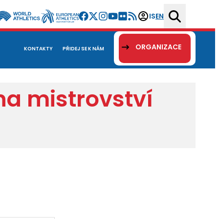
IS
EN
ORGANIZACE
KONTAKTY
PŘIDEJ SE K NÁM
na mistrovství