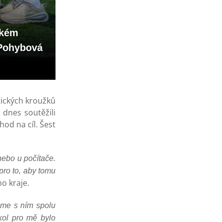
ském
 Pohybová
tických kroužků
 dnes soutěžili
od na cíl. Šest
nebo u počítače.
pro to, aby tomu
o kraje.
jsme s ním spolu
kol pro mě bylo