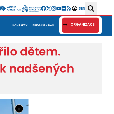
IS
EN
ORGANIZACE
KONTAKTY
PŘIDEJ SE K NÁM
řilo dětem.
vek nadšených