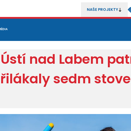
NAŠE PROJEKTY
REZENTACE
MÉDIA
MLÁDEŽ
METODIKA A TRENÉŘI
SOUTĚŽE A ROZHODČÍ
 Ústí nad Labem pat
 přilákaly sedm sto