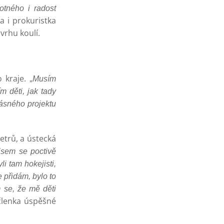
otného i radost
a i prokuristka
vrhu koulí.
o kraje.
„Musím
 děti, jak tady
rásného projektu
etrů, a ústecká
 jsem se poctivě
li tam hokejisti,
 přidám, bylo to
 se, že mě děti
 členka úspěšné