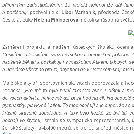
příjemným zadostiučiněním, že projekt nejenomže dál fung
pochvaluje si
, předseda České
a potěšení,“
Libor Varhaník
České atletiky
, několikanásobná světov
Helena Fibingerová
Zaměření projektu a nadšení ústeckých školáků ocenila
Českému atletickému svazu vyseknout obrovskou poklonu. Do
nadšeně běhají a poskakují i s maskotem Atíkem, tak bych se
a uděláme všechno pro to, abychom ho v Ústeckém kraji měli i
Malé školáky při sportovních aktivitách doprovázela a he
rodačka.
„Pro mě to byla první takováto akce s dětmi a moc
do všech aktivit a nejvíc mě asi bavil hod na cíl. Na spoustě 
gymnastky, plavkyně i atleti. To moc oceňuji a je super, že se
krásně strávené dopoledne. A taky bylo hezké, že byl tak v
smála se sympatická reprezentantka, ú
nechají ve štychu,“
ženské štafety na 4x400 metrů, se kterou si před měsícem za