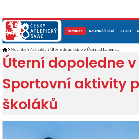
NOVINKY
O NÁS
ČLENOVÉ
KALENDÁŘ AKCÍ
DOKUMENTY
ATLETI
REP
Novinky
Aktuality
Úterní dopoledne v Ústí nad Labem…
Úterní dopoledne v
Sportovní aktivity
školáků