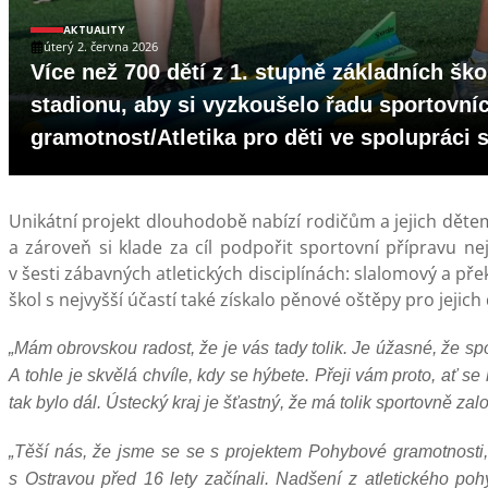
AKTUALITY
úterý 2. června 2026
Více než 700 dětí z 1. stupně základních šk
stadionu, aby si vyzkoušelo řadu sportovníc
gramotnost/Atletika pro děti ve spolupráci
Unikátní projekt dlouhodobě nabízí rodičům a jejich dětem
a zároveň si klade za cíl podpořit sportovní přípravu nej
v šesti zábavných atletických disciplínách: slalomový a př
škol s nejvyšší účastí také získalo pěnové oštěpy pro jejich d
„Mám obrovskou radost, že je vás tady tolik. Je úžasné, že spo
A tohle je skvělá chvíle, kdy se hýbete. Přeji vám proto, ať 
tak bylo dál. Ústecký kraj je šťastný, že má tolik sportovně zal
„Těší nás, že jsme se se s projektem Pohybové gramotnosti, 
s Ostravou před 16 lety začínali. Nadšení z atletického po