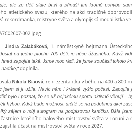
uje, ale že děti stále baví a přináší jim kromě pohybu sam
ho atletického svazu, kterého na akci tradičně doprovodil
á rekordmanka, mistryně světa a olympijská medailistka ve 
 i
, 1. náměstkyně hejtmana Ústeckéh
Jindra Zalabáková
stat na jednu plochu 700 dětí, je něco úžasného. Když vidím
 hned zapojila také. Jsme moc rádi, že jsme součástí tohoto k
doplnila.
 nadále,“
covala
, reprezentantka v běhu na 400 a 800 m
Nikola Bisová
 jsem si ji užila. Navíc nám i krásně vyšlo počasí. Zapojila
dětí bylo i poznat, že se už nějakému sportu aktivně věnují – by
 děti hýbou. Když bude možnost, určitě se na podobnou akci zase
elký zájem o můj autogram na podpisovou kartičku. Bála jsem
častnice letošního halového mistrovství světa v Toruni a
jistila účast na mistrovství světa v roce 2027.