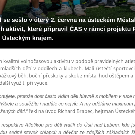
ol se sešlo v úterý 2. června na ústeckém Měst
h aktivit, které připravil ČAS v rámci projektu
 s Ústeckým krajem.
 kvalitní volnočasovou aktivitu v podobě pravidelných atle
mladších dětí v oddílech a klubech. Malí ústečtí sportovci
ekážkový běh, boční přeskoky a skok z místa, hod oštěpem a h
alší využití při výuce.
rtujete, protože dost často vidím děti hlavně s mobilem v ruce 
se hýbete a soutěžíte i nadále co nejvíc. A my uděláme maximum 
řekl na úvod Richard Brabec, hejtman Ústeckéh
ožených dětí,“
respektive Atletikou pro děti vrátili do Ústí nad Labem, kde 
hybu sedmi stovek chlapců a děvčat ze zdejších základních š