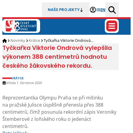
IS
EN
NAŠE PROJEKTY
Novinky
Krátce
Tyčkařka Viktorie Ondrová…
Tyčkařka Viktorie Ondrová vylepšila
výkonem 388 centimetrů hodnotu
českého žákovského rekordu.
KRÁTCE
středa 1. července 2020
Reprezentantka Olympu Praha se při mítinku
na pražské Julisce úspěšně přenesla přes 388
centimetrů, čímž posunula rekordní zápis Veroniky
Štemberové z loňského roku o jedenáct
centimetrů.