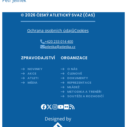
Petr Jelínek
© 2026 ČESKÝ ATLETICKÝ SVAZ (ČAS)
Ochrana osobních údajů
Cookies
+420 233 014 400
atletika@atletika.cz
ZPRAVODAJSTVÍ
ORGANIZACE
NOVINKY
O NÁS
AKCE
ČLENOVÉ
ATLETI
DOKUMENTY
MÉDIA
REPREZENTACE
MLÁDEŽ
METODIKA A TRENÉŘI
SOUTĚŽE A ROZHODČÍ
Designed by