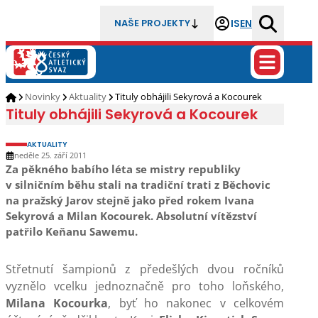
IS
EN
NAŠE PROJEKTY
Novinky
Aktuality
Tituly obhájili Sekyrová a Kocourek
Tituly obhájili Sekyrová a Kocourek
AKTUALITY
neděle 25. září 2011
Za pěkného babího léta se mistry republiky
v silničním běhu stali na tradiční trati z Běchovic
na pražský Jarov stejně jako před rokem Ivana
Sekyrová a Milan Kocourek. Absolutní vítězství
patřilo Keňanu Sawemu.
Střetnutí šampionů z předešlých dvou ročníků
vyznělo vcelku jednoznačně pro toho loňského,
Milana Kocourka
, byť ho nakonec v celkovém