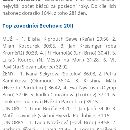
nejvyšší počet běžců za poslední roky. Do cíle jich
nakonec dorazilo 1644, z toho 281 žen.
Top závodníci Běchovic 2011
MUŽI – 1. Elisha Kiprotich Sawe (Keňa) 29:56, 2.
Milan Kocourek 30:05, 3. Jan Kreisinger (oba
Kroměříž) 30:33, 4. Jiří Homoláč (Uni Brno) 30:41, 5.
Lukáš Kourek (N. Město na Mor.) 31:28, 6. Vít
Pavlišta (Slovan Liberec) 32:02
ŽENY – 1. Ivana Sekyrová (Sokolov) 36:03, 2. Petra
Kamínková (Olomouc) 36:14, 3. Kristiina Mäki
(Hvězda Pardubice) 36:42, 4. Eva Nývltová (Olymp
Brno) 37:06, 5. Radka Churáňová (Trutnov) 37:11, 6.
Lenka Formanová (Hvězda Pardubice) 39:15
JUNIOŘI – 1. Libor Bucifal 33:20, 2. Jan Janů 34:00, 3.
Matěj Trávníček (všichni Hvězda Pardubice) 34:15
JUNIORKY – 1. Lada Nováková (Havl. Brod) 39:58, 2.
Barbora Jíšová (Turnov) 41:45, 3. Tereza Košíková