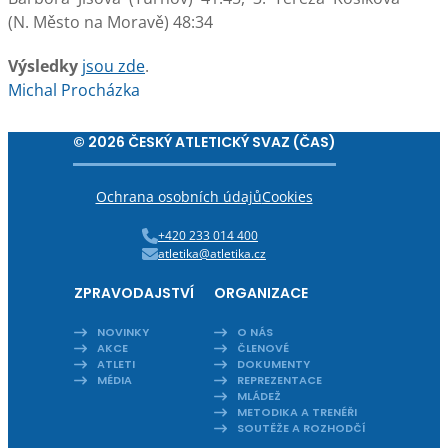
(N. Město na Moravě) 48:34
Výsledky
jsou zde
.
Michal Procházka
© 2026 ČESKÝ ATLETICKÝ SVAZ (ČAS)
Ochrana osobních údajů
Cookies
+420 233 014 400
atletika@atletika.cz
ZPRAVODAJSTVÍ
ORGANIZACE
NOVINKY
O NÁS
AKCE
ČLENOVÉ
ATLETI
DOKUMENTY
MÉDIA
REPREZENTACE
MLÁDEŽ
METODIKA A TRENÉŘI
SOUTĚŽE A ROZHODČÍ