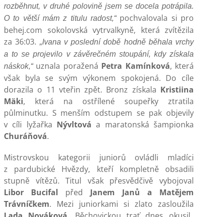
rozběhnut, v druhé polovině jsem se docela potrápila.
pochvalovala si pro
O to větší mám z titulu radost,“
behej.com sokolovská vytrvalkyně, která zvítězila
za 36:03.
„Ivana v poslední době hodně běhala vrchy
a to se projevilo v závěrečném stoupání, kdy získala
uznala poražená
Petra Kamínková
, která
náskok,“
však byla se svým výkonem spokojená. Do cíle
dorazila o 11 vteřin zpět. Bronz získala
Kristiina
Mäki
, která na ostřílené soupeřky ztratila
půlminutku. S menším odstupem se pak objevily
v cíli lyžařka
Nývltová
a maratonská šampionka
Churáňová
.
Mistrovskou kategorii juniorů ovládli mladíci
z pardubické Hvězdy, kteří kompletně obsadili
stupně vítězů. Titul však přesvědčivě vybojoval
Libor Bucifal
před
Janem Janů a Matějem
Trávníčkem
. Mezi juniorkami si zlato zasloužila
Lada Nováková
. Běchovickou trať dnes okusil