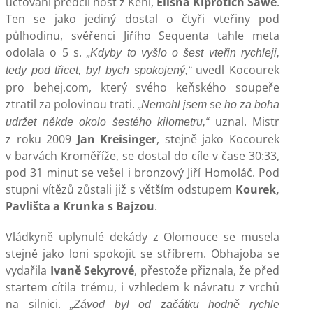
účtování předčil host z Keni,
Elisha Kiprotich Sawe
.
Ten se jako jediný dostal o čtyři vteřiny pod
půlhodinu, svěřenci Jiřího Sequenta tahle meta
odolala o 5 s.
„Kdyby to vyšlo o šest vteřin rychleji,
uvedl Kocourek
tedy pod třicet, byl bych spokojený,“
pro behej.com, který svého keňského soupeře
ztratil za polovinou trati.
„Nemohl jsem se ho za boha
uznal. Mistr
udržet někde okolo šestého kilometru,“
z roku 2009
Jan Kreisinger
, stejně jako Kocourek
v barvách Kroměříže, se dostal do cíle v čase 30:33,
pod 31 minut se vešel i bronzový Jiří Homoláč. Pod
stupni vítězů zůstali již s větším odstupem
Kourek,
Pavlišta a Krunka s Bajzou
.
Vládkyně uplynulé dekády z Olomouce se musela
stejně jako loni spokojit se stříbrem. Obhajoba se
vydařila
Ivaně Sekyrové
, přestože přiznala, že před
startem cítila trému, i vzhledem k návratu z vrchů
na silnici.
„Závod byl od začátku hodně rychle