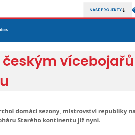
NAŠE PROJEKTY
REZENTACE
MÉDIA
MLÁDEŽ
METODIKA A TRENÉŘI
SOUTĚŽE A ROZHODČÍ
e českým vícebojařů
ru
rchol domácí sezony, mistrovství republiky n
háru Starého kontinentu již nyní.