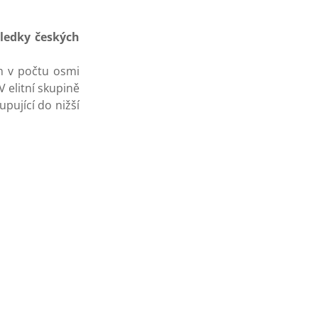
sledky českých
ch v počtu osmi
V elitní skupině
pující do nižší