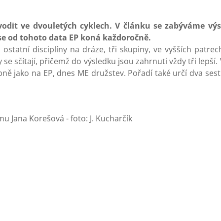
ávodit ve dvouletých cyklech. V článku se zabýváme vý
 se od tohoto data EP koná každoročně.
ostatní disciplíny na dráze, tři skupiny, ve vyšších patre
 se sčítají, přičemž do výsledku jsou zahrnuti vždy tři lepší. 
ě jako na EP, dnes ME družstev. Pořadí také určí dva sestu
 Jana Korešová - foto: J. Kucharčík