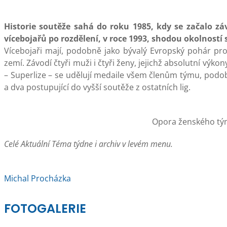
Historie soutěže sahá do roku 1985, kdy se začalo z
vícebojařů po rozdělení, v roce 1993, shodou okolností
Vícebojaři mají, podobně jako bývalý Evropský pohár pro 
zemí. Závodí čtyři muži i čtyři ženy, jejichž absolutní výkony
– Superlize – se udělují medaile všem členům týmu, podobn
a dva postupující do vyšší soutěže z ostatních lig.
Opora ženského týmu
Celé Aktuální Téma týdne i archiv v levém menu.
Michal Procházka
FOTOGALERIE