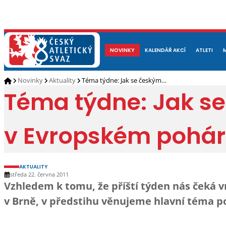
NOVINKY
O NÁS
ČLENOVÉ
KALENDÁŘ AKCÍ
DOKUMENTY
ATLETI
REP
Novinky
Aktuality
Téma týdne: Jak se českým…
Téma týdne: Jak s
v Evropském pohá
AKTUALITY
středa 22. června 2011
Vzhledem k tomu, že příští týden nás čeká v
v Brně, v předstihu věnujeme hlavní téma po