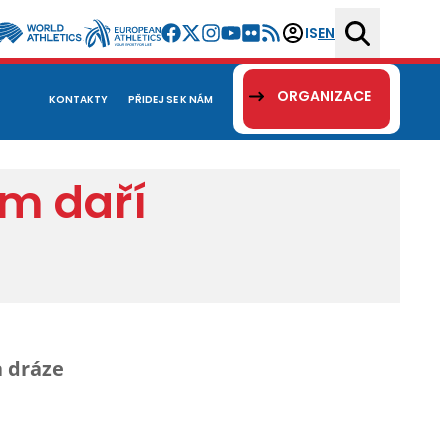
IS
EN
ORGANIZACE
KONTAKTY
PŘIDEJ SE K NÁM
m daří
a dráze