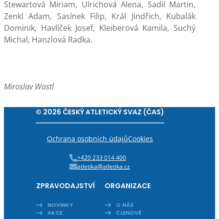
Stewartová Miriam, Ulrichová Alena, Sadil Martin,
Zenkl Adam, Sasínek Filip, Král Jindřich, Kubalák
Dominik, Havlíček Josef, Kleiberová Kamila, Suchý
Michal, Hanzlová Radka.
Miroslav Wastl
© 2026 ČESKÝ ATLETICKÝ SVAZ (ČAS)
Ochrana osobních údajů
Cookies
+420 233 014 400
atletika@atletika.cz
ZPRAVODAJSTVÍ
ORGANIZACE
NOVINKY
O NÁS
AKCE
ČLENOVÉ