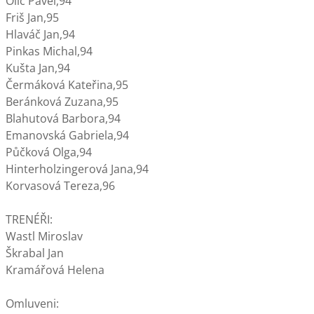
Olič Pavel,94
Friš Jan,95
Hlaváč Jan,94
Pinkas Michal,94
Kušta Jan,94
Čermáková Kateřina,95
Beránková Zuzana,95
Blahutová Barbora,94
Emanovská Gabriela,94
Půčková Olga,94
Hinterholzingerová Jana,94
Korvasová Tereza,96
TRENÉŘI:
Wastl Miroslav
Škrabal Jan
Kramářová Helena
Omluveni: