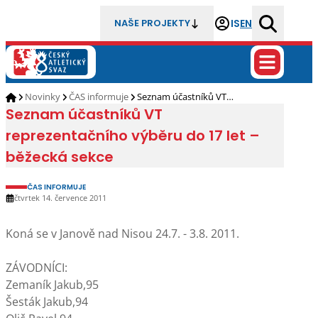
IS
EN
NAŠE PROJEKTY
Novinky
ČAS informuje
Seznam účastníků VT…
Seznam účastníků VT
reprezentačního výběru do 17 let –
běžecká sekce
ČAS INFORMUJE
čtvrtek 14. července 2011
Koná se v Janově nad Nisou 24.7. - 3.8. 2011.
ZÁVODNÍCI:
Zemaník Jakub,95
Šesták Jakub,94