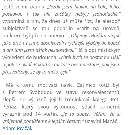
ještě velmi zvolna.
„Jezdil jsem hlavně na kole, lehce
posiloval. I tak ale začátky nebyly jednoduché,“
vzpomíná s tím, že dnes už může říct, že alespoň
subjektivně se mu podařilo vrátit na úroveň,
na které byl před zraněním.
„Objemy zvládám stejné
jako dřív, už jsme absolvovali i rychlejší výběhy do kopců
a ani tam jsem nějak nezaostával,“
líčí s optimistickým
výhledem do budoucna:
„chtěl bych se dostat na HME
a pak se uvidí. Pokud se mi zase něco nestane, pak jsem
přesvědčený, že by to mělo vyjít.“
Má k tomu motivaci navíc. Zatímco totiž byli
s Petrem Svobodou ve stavu rekonvalescentů,
zlepšil se výrazně jejich tréninkový kolega Petr
Peňáz, který svou výkonnost stlačil poměrně
výrazně pod 14 vteřin.
„Je to super. Věřím, že si
vzájemně pomůžeme k lepším časům,“
uzavírá Mazáč.
Adam Pražák