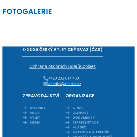
FOTOGALERIE
© 2026 ČESKÝ ATLETICKÝ SVAZ (ČAS)
Ochrana osobních údajů
Cookies
+420 233 014 400
atletika@atletika.cz
ZPRAVODAJSTVÍ
ORGANIZACE
NOVINKY
O NÁS
AKCE
ČLENOVÉ
ATLETI
DOKUMENTY
MÉDIA
REPREZENTACE
MLÁDEŽ
METODIKA A TRENÉŘI