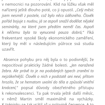
v nemocnici na pozorování. Klid na lůžku však měl
nařízený ještě dlouho poté, co ji opustil. „
Celý měsíc
jsem nesměl z postele, což bylo něco úděsného. Člověk
pořád bojuje s nudou, já se aspoň snažil dodělat nějaké
seminárky, na které jsem předtím neměl čas. Aspoň
k něčemu byla ta vynucená pauza dobrá,“
říká
frekventant vysoké školy ekonomického zaměření,
který by měl v následujícím půlroce svá studia
uzavřít.
Absence pohybu pro něj byla o to podivnější, že
nepociťoval prakticky žádné bolesti.
„Jen naražená
žebra. Ale právě to je na podobných typech zranění to
nejzákeřnější. Člověk o nich v podstatě ani neví, přitom
hrozilo, že se hematom uvolní do těla a způsobí vnitřní
krvácení,“
popsal důvody obezřetného přístupu
k rekonvalescenci. Ta pak trvala ještě další měsíc,
v němž Martin směl maximálně na vycházky.
K tréninku se tak vrátil až v polovině července. A to