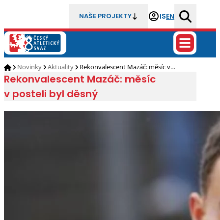
IS
EN
NAŠE PROJEKTY
Novinky
Aktuality
Rekonvalescent Mazáč: měsíc v…
Rekonvalescent Mazáč: měsíc
v posteli byl děsný