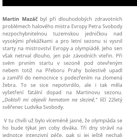
Martin Mazáč
byl při dlouhodobých zdravotních
problémech halového mistra Evropy Petra Svobody
nezpochybnitelnou tuzemskou jedničkou nad
vysokými překážkami a pro letní sezonu si vysnil
starty na mistrovství Evropy a olympiádě. Jeho sen
však netrval dlouho, jen pár závodních vteřin. Při
svém prvním startu v sezoně pod otevřeným
nebem totiž na Přeboru Prahy bolestivě upadl
a zamířil do nemocnice s podezřením na zlomená
žebra. To se sice nepotvrdilo, ale i tak měla
vyšetření fatální dopad na Martinovu sezonu.
„Doktoři mi objevili hematom na slezině,“
líčí 22letý
svěřenec Ludvíka Svobody.
V tu chvíli už bylo víceméně jasné, že olympiáda se
ho bude týkat jen coby diváka. Tři dny strávil na
jednotce intenzivní péče, pak si jej ještě nechali