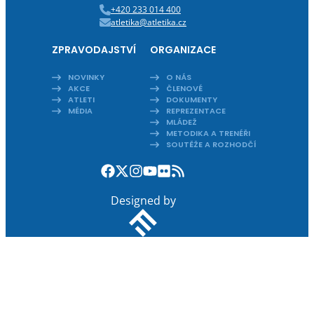
+420 233 014 400
atletika@atletika.cz
ZPRAVODAJSTVÍ
ORGANIZACE
NOVINKY
O NÁS
AKCE
ČLENOVÉ
ATLETI
DOKUMENTY
MÉDIA
REPREZENTACE
MLÁDEŽ
METODIKA A TRENÉŘI
SOUTĚŽE A ROZHODČÍ
Designed by