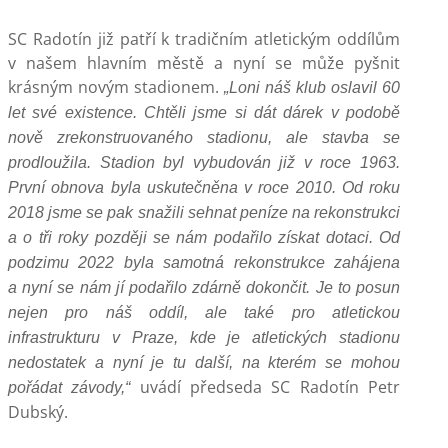
SC Radotín již patří k tradičním atletickým oddílům
v našem hlavním městě a nyní se může pyšnit
krásným novým stadionem.
„Loni náš klub oslavil 60
let své existence. Chtěli jsme si dát dárek v podobě
nově zrekonstruovaného stadionu, ale stavba se
prodloužila. Stadion byl vybudován již v roce 1963.
První obnova byla uskutečněna v roce 2010. Od roku
2018 jsme se pak snažili sehnat peníze na rekonstrukci
a o tři roky později se nám podařilo získat dotaci. Od
podzimu 2022 byla samotná rekonstrukce zahájena
a nyní se nám jí podařilo zdárně dokončit. Je to posun
nejen pro náš oddíl, ale také pro atletickou
infrastrukturu v Praze, kde je atletických stadionu
nedostatek a nyní je tu další, na kterém se mohou
uvádí předseda SC Radotín Petr
pořádat závody,“
Dubský.