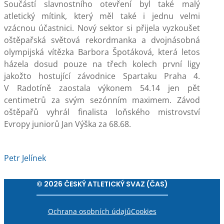
Součástí slavnostního otevření byl také malý
atletický mítink, který měl také i jednu velmi
vzácnou účastnici. Nový sektor si přijela vyzkoušet
oštěpařská světová rekordmanka a dvojnásobná
olympijská vítězka Barbora Špotáková, která letos
házela dosud pouze na třech kolech první ligy
jakožto hostující závodnice Spartaku Praha 4.
V Radotíně zaostala výkonem 54.14 jen pět
centimetrů za svým sezónním maximem. Závod
oštěpařů vyhrál finalista loňského mistrovství
Evropy juniorů Jan Výška za 68.68.
Petr Jelínek
© 2026 ČESKÝ ATLETICKÝ SVAZ (ČAS)
Ochrana osobních údajů
Cookies