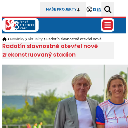
IS
EN
NAŠE PROJEKTY
Novinky
Aktuality
Radotín slavnostně otevřel nově…
Radotín slavnostně otevřel nově
zrekonstruovaný stadion